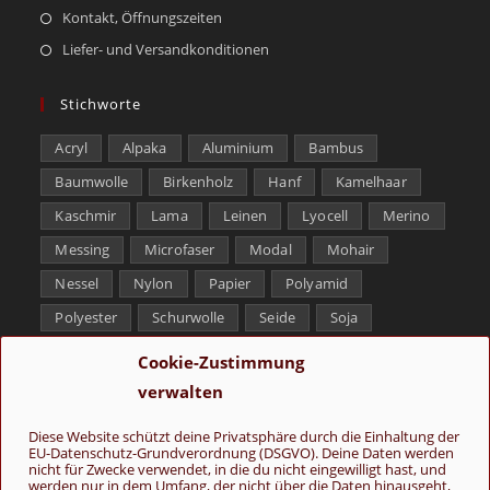
Kontakt, Öffnungszeiten
Liefer- und Versandkonditionen
Stichworte
Acryl
Alpaka
Aluminium
Bambus
Baumwolle
Birkenholz
Hanf
Kamelhaar
Kaschmir
Lama
Leinen
Lyocell
Merino
Messing
Microfaser
Modal
Mohair
Nessel
Nylon
Papier
Polyamid
Polyester
Schurwolle
Seide
Soja
Superwash
Tencel
Viskose
Weißbronze
Cookie-Zustimmung
Wolle
Yak
verwalten
Folge uns
Diese Website schützt deine Privatsphäre durch die Einhaltung der
EU-Datenschutz-Grundverordnung (DSGVO). Deine Daten werden
nicht für Zwecke verwendet, in die du nicht eingewilligt hast, und
werden nur in dem Umfang, der nicht über die Daten hinausgeht,