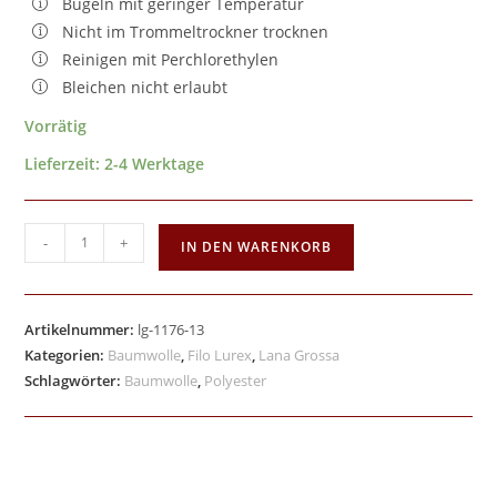
Bügeln mit geringer Temperatur
Nicht im Trommeltrockner trocknen
Reinigen mit Perchlorethylen
Bleichen nicht erlaubt
Vorrätig
Lieferzeit:
2-4 Werktage
-
+
IN DEN WARENKORB
Artikelnummer:
lg-1176-13
Kategorien:
Baumwolle
,
Filo Lurex
,
Lana Grossa
Schlagwörter:
Baumwolle
,
Polyester