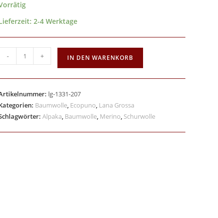
Vorrätig
Lieferzeit:
2-4 Werktage
-
+
IN DEN WARENKORB
Artikelnummer:
lg-1331-207
Kategorien:
Baumwolle
,
Ecopuno
,
Lana Grossa
Schlagwörter:
Alpaka
,
Baumwolle
,
Merino
,
Schurwolle