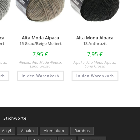
ca
Alta Moda Alpaca
Alta Moda Alpaca
ert
15 Grau/
Beige Meliert
13 Anthrazit
7,95
€
7,95
€
paca
,
Alpaka
,
Alta Moda Alpaca
,
Alpaka
,
Alta Moda Alpaca
,
Lana Grossa
Lana Grossa
rb
In den Warenkorb
In den Warenkorb
Stichworte
Acryl
Alpaka
Aluminium
Bambus