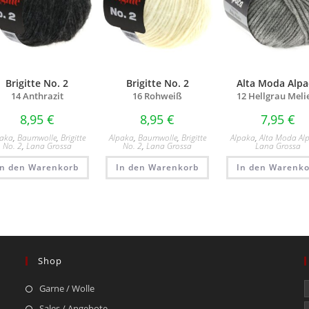
Brigitte No. 2
Brigitte No. 2
Alta Moda Alpa
14 Anthrazit
16 Rohweiß
12 Hellgrau Meli
8,95
€
8,95
€
7,95
€
paka
,
Baumwolle
,
Brigitte
Alpaka
,
Baumwolle
,
Brigitte
Alpaka
,
Alta Moda Al
No. 2
,
Lana Grossa
No. 2
,
Lana Grossa
Lana Grossa
In den Warenkorb
In den Warenkorb
In den Warenko
Shop
Garne / Wolle
Sales / Angebote