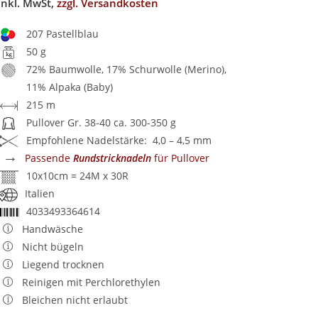
inkl. MwSt,
zzgl. Versandkosten
207 Pastellblau
50 g
72% Baumwolle, 17% Schurwolle (Merino),
11% Alpaka (Baby)
215 m
Pullover Gr. 38-40 ca. 300-350 g
Empfohlene Nadelstärke: 4,0 – 4,5 mm
→
Passende
Rundstricknadeln
für Pullover
10x10cm = 24M x 30R
Italien
4033493364614
Handwäsche
Nicht bügeln
Liegend trocknen
Reinigen mit Perchlorethylen
Bleichen nicht erlaubt