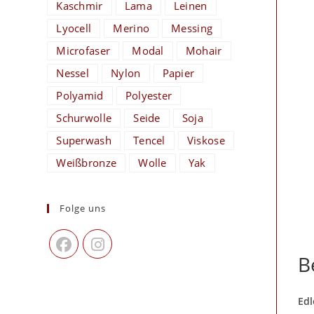
Kaschmir
Lama
Leinen
Lyocell
Merino
Messing
Microfaser
Modal
Mohair
Nessel
Nylon
Papier
Polyamid
Polyester
Schurwolle
Seide
Soja
Superwash
Tencel
Viskose
Weißbronze
Wolle
Yak
Folge uns
B
Edl