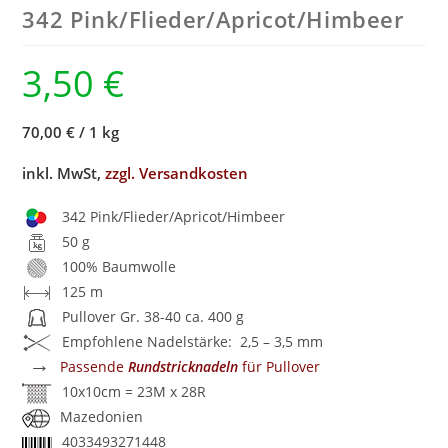
342 Pink/
Flieder/
Apricot/
Himbeer
3,50
€
70,00 €
/
1 kg
inkl. MwSt,
zzgl. Versandkosten
342 Pink/Flieder/Apricot/Himbeer
50 g
100% Baumwolle
125 m
Pullover Gr. 38-40 ca. 400 g
Empfohlene Nadelstärke: 2,5 – 3,5 mm
→
Passende
Rundstricknadeln
für Pullover
10x10cm = 23M x 28R
Mazedonien
4033493271448