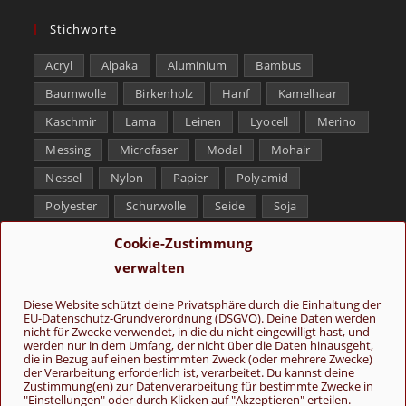
Stichworte
Acryl
Alpaka
Aluminium
Bambus
Baumwolle
Birkenholz
Hanf
Kamelhaar
Kaschmir
Lama
Leinen
Lyocell
Merino
Messing
Microfaser
Modal
Mohair
Nessel
Nylon
Papier
Polyamid
Polyester
Schurwolle
Seide
Soja
Superwash
Tencel
Viskose
Weißbronze
Cookie-Zustimmung
Wolle
Yak
verwalten
Folge uns
Diese Website schützt deine Privatsphäre durch die Einhaltung der
EU-Datenschutz-Grundverordnung (DSGVO). Deine Daten werden
nicht für Zwecke verwendet, in die du nicht eingewilligt hast, und
werden nur in dem Umfang, der nicht über die Daten hinausgeht,
die in Bezug auf einen bestimmten Zweck (oder mehrere Zwecke)
der Verarbeitung erforderlich ist, verarbeitet. Du kannst deine
Zustimmung(en) zur Datenverarbeitung für bestimmte Zwecke in
"Einstellungen" oder durch Klicken auf "Akzeptieren" erteilen.