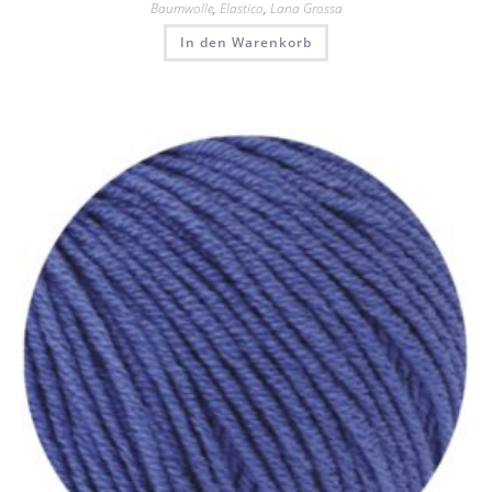
Baumwolle
,
Elastico
,
Lana Grossa
In den Warenkorb