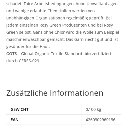
schadet. Faire Arbeitsbedingungen, hohe Umweltauflagen
und wenige erlaubte Chemikalien werden von
unabhängigen Organisationen regelmäßig geprüft. Bei
jedem einzelnen Rosy Green Produzenten und bei Rosy
Green selbst. Ganz ohne Chlor wird die Wolle zum Beispiel
maschinenwaschbar gemacht. Das Garn riecht gut und ist
gesünder für die Haut.
GOTS
–
G
lobal
O
rganic
T
extile
S
tandard.
bio
zertifiziert
durch CERES-029
Zusätzliche Informationen
GEWICHT
0,100 kg
EAN
4260302960136