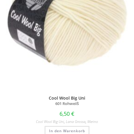
Cool Wool Big Uni
601 Rohweiß
6,50
€
Cool Wool Big Uni
,
Lana Grossa
,
Merino
In den Warenkorb