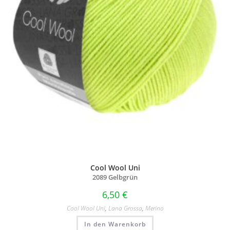
Cool Wool Uni
2089 Gelbgrün
6,50
€
Cool Wool Uni
,
Lana Grossa
,
Merino
In den Warenkorb