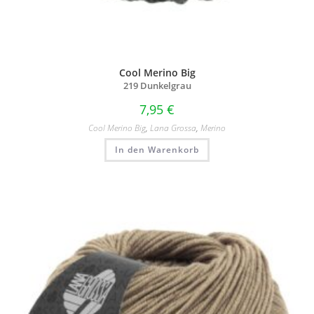
Cool Merino Big
219 Dunkelgrau
7,95
€
Cool Merino Big
,
Lana Grossa
,
Merino
In den Warenkorb