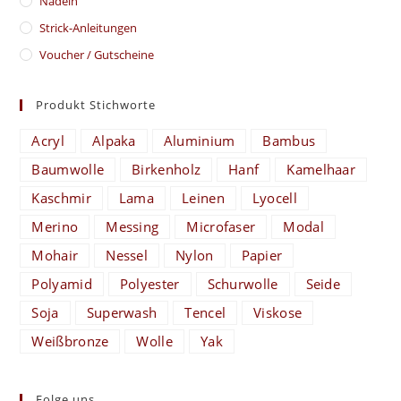
Nadeln
Strick-Anleitungen
Voucher / Gutscheine
Produkt Stichworte
Acryl
Alpaka
Aluminium
Bambus
Baumwolle
Birkenholz
Hanf
Kamelhaar
Kaschmir
Lama
Leinen
Lyocell
Merino
Messing
Microfaser
Modal
Mohair
Nessel
Nylon
Papier
Polyamid
Polyester
Schurwolle
Seide
Soja
Superwash
Tencel
Viskose
Weißbronze
Wolle
Yak
Folge uns