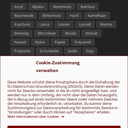
Acryl
Alpaka
Aluminium
Bambus
Baumwolle
Birkenholz
Hanf
Kamelhaar
Kaschmir
Lama
Leinen
Lyocell
Merino
Messing
Microfaser
Modal
Mohair
Nessel
Nylon
Papier
Polyamid
Polyester
Schurwolle
Seide
Soja
Superwash
Tencel
Viskose
Weißbronze
Cookie-Zustimmung
Wolle
Yak
verwalten
Folge uns
Diese Website schützt deine Privatsphäre durch die Einhaltung der
EU-Datenschutz-Grundverordnung (DSGVO). Deine Daten werden
nicht für Zwecke verwendet, in die du nicht eingewilligt hast, und
werden nur in dem Umfang, der nicht über die Daten hinausgeht,
die in Bezug auf einen bestimmten Zweck (oder mehrere Zwecke)
der Verarbeitung erforderlich ist, verarbeitet. Du kannst deine
Zustimmung(en) zur Datenverarbeitung für bestimmte Zwecke in
"Einstellungen" oder durch Klicken auf "Akzeptieren" erteilen.
Mehr Informationen über Cookies ➦
AGB
Kontakt
Über uns
Datenschutz
Impressum