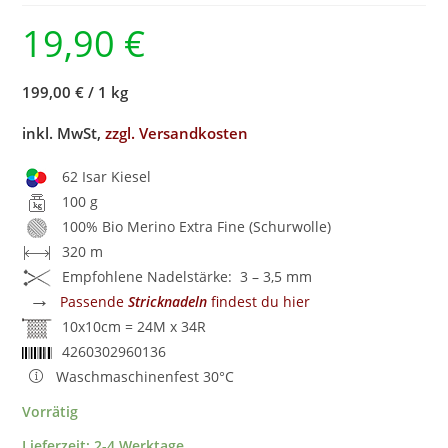
19,90
€
199,00 €
/
1 kg
inkl. MwSt,
zzgl. Versandkosten
62 Isar Kiesel
100 g
100% Bio Merino Extra Fine (Schurwolle)
320 m
Empfohlene Nadelstärke: 3 – 3,5 mm
→
Passende
Stricknadeln
findest du hier
10x10cm = 24M x 34R
4260302960136
Waschmaschinenfest 30°C
Vorrätig
Lieferzeit:
2-4 Werktage