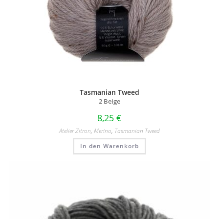
Tasmanian Tweed
2 Beige
8,25
€
Atelier Zitron
,
Merino
,
Tasmanian Tweed
In den Warenkorb