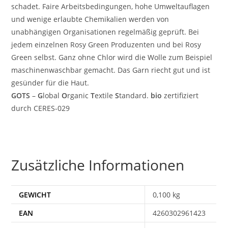
schadet. Faire Arbeitsbedingungen, hohe Umweltauflagen
und wenige erlaubte Chemikalien werden von
unabhängigen Organisationen regelmäßig geprüft. Bei
jedem einzelnen Rosy Green Produzenten und bei Rosy
Green selbst. Ganz ohne Chlor wird die Wolle zum Beispiel
maschinenwaschbar gemacht. Das Garn riecht gut und ist
gesünder für die Haut.
GOTS
–
G
lobal
O
rganic
T
extile
S
tandard.
bio
zertifiziert
durch CERES-029
Zusätzliche Informationen
GEWICHT
0,100 kg
EAN
4260302961423