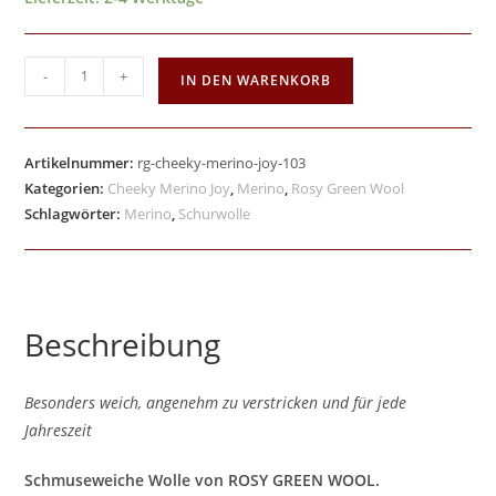
-
+
IN DEN WARENKORB
Artikelnummer:
rg-cheeky-merino-joy-103
Kategorien:
Cheeky Merino Joy
,
Merino
,
Rosy Green Wool
Schlagwörter:
Merino
,
Schurwolle
Beschreibung
Besonders weich, angenehm zu verstricken und für jede
Jahreszeit
Schmuseweiche Wolle von ROSY GREEN WOOL.