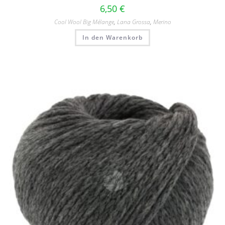
6,50
€
Cool Wool Big Mélange
,
Lana Grossa
,
Merino
In den Warenkorb