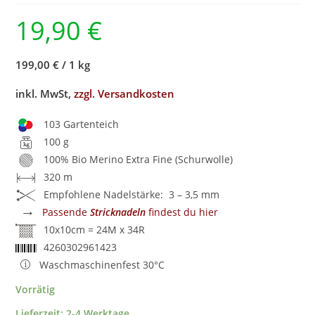
19,90
€
199,00 €
/
1 kg
inkl. MwSt,
zzgl. Versandkosten
103 Gartenteich
100 g
100% Bio Merino Extra Fine (Schurwolle)
320 m
Empfohlene Nadelstärke: 3 – 3,5 mm
→
Passende
Stricknadeln
findest du hier
10x10cm = 24M x 34R
4260302961423
Waschmaschinenfest 30°C
Vorrätig
Lieferzeit:
2-4 Werktage