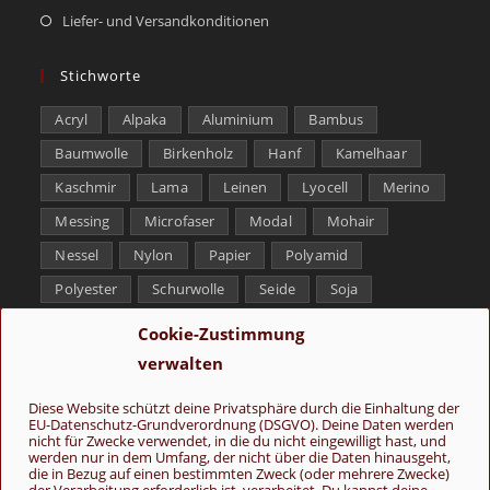
Liefer- und Versandkonditionen
Stichworte
Acryl
Alpaka
Aluminium
Bambus
Baumwolle
Birkenholz
Hanf
Kamelhaar
Kaschmir
Lama
Leinen
Lyocell
Merino
Messing
Microfaser
Modal
Mohair
Nessel
Nylon
Papier
Polyamid
Polyester
Schurwolle
Seide
Soja
Superwash
Tencel
Viskose
Weißbronze
Cookie-Zustimmung
Wolle
Yak
verwalten
Folge uns
Diese Website schützt deine Privatsphäre durch die Einhaltung der
EU-Datenschutz-Grundverordnung (DSGVO). Deine Daten werden
nicht für Zwecke verwendet, in die du nicht eingewilligt hast, und
werden nur in dem Umfang, der nicht über die Daten hinausgeht,
die in Bezug auf einen bestimmten Zweck (oder mehrere Zwecke)