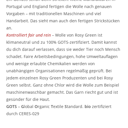
Portugal und England fertigen die Wolle nach genauen
Vorgaben – mit traditionellen Maschinen und viel
Handarbeit. Das sieht man auch den fertigen Strickstücken
an.
Kontrolliert fair und rein
– Wolle von Rosy Green ist
klimaneutral und zu 100% GOTS-zertifiziert. Damit kannst
du dich darauf verlassen, dass sie weder Tier noch Mensch
schadet. Faire Arbeitsbedingungen, hohe Umweltauflagen
und wenige erlaubte Chemikalien werden von
unabhängigen Organisationen regelmäßig geprüft. Bei
jedem einzelnen Rosy Green Produzenten und bei Rosy
Green selbst. Ganz ohne Chlor wird die Wolle zum Beispiel
maschinenwaschbar gemacht. Das Garn riecht gut und ist
gesünder für die Haut.
GOTS
–
G
lobal
O
rganic
T
extile
S
tandard.
bio
zertifiziert
durch CERES-029