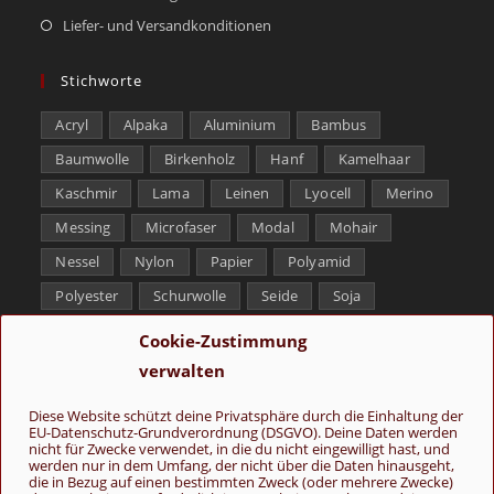
Liefer- und Versandkonditionen
Stichworte
Acryl
Alpaka
Aluminium
Bambus
Baumwolle
Birkenholz
Hanf
Kamelhaar
Kaschmir
Lama
Leinen
Lyocell
Merino
Messing
Microfaser
Modal
Mohair
Nessel
Nylon
Papier
Polyamid
Polyester
Schurwolle
Seide
Soja
Superwash
Tencel
Viskose
Weißbronze
Cookie-Zustimmung
Wolle
Yak
verwalten
Folge uns
Diese Website schützt deine Privatsphäre durch die Einhaltung der
EU-Datenschutz-Grundverordnung (DSGVO). Deine Daten werden
nicht für Zwecke verwendet, in die du nicht eingewilligt hast, und
werden nur in dem Umfang, der nicht über die Daten hinausgeht,
die in Bezug auf einen bestimmten Zweck (oder mehrere Zwecke)