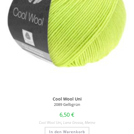
Cool Wool Uni
2089 Gelbgrün
6,50
€
Cool Wool Uni
,
Lana Grossa
,
Merino
In den Warenkorb