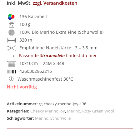
inkl. MwSt,
zzgl. Versandkosten
136 Karamell
100 g
100% Bio Merino Extra Fine (Schurwolle)
320 m
Empfohlene Nadelstärke: 3 – 3,5 mm
→
Passende
Stricknadeln
findest du hier
10x10cm = 24M x 34R
4260302962215
Waschmaschinenfest 30°C
Nicht vorrätig
Artikelnummer:
rg-cheeky-merino-joy-136
Kategorien:
Cheeky Merino Joy
,
Merino
,
Rosy Green Wool
Schlagwörter:
Merino
,
Schurwolle