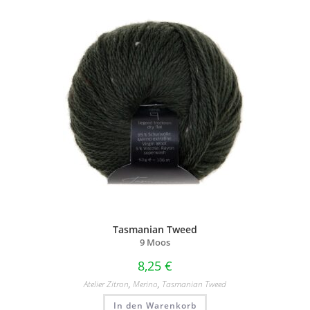
Tasmanian Tweed
9 Moos
8,25
€
Atelier Zitron
,
Merino
,
Tasmanian Tweed
In den Warenkorb