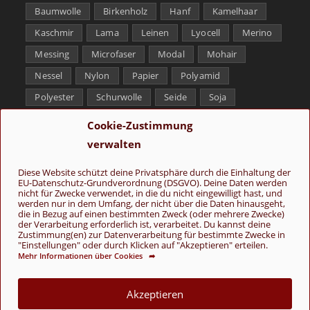
Baumwolle
Birkenholz
Hanf
Kamelhaar
Kaschmir
Lama
Leinen
Lyocell
Merino
Messing
Microfaser
Modal
Mohair
Nessel
Nylon
Papier
Polyamid
Polyester
Schurwolle
Seide
Soja
Superwash
Tencel
Viskose
Weißbronze
Cookie-Zustimmung
Wolle
Yak
verwalten
Folge uns
Diese Website schützt deine Privatsphäre durch die Einhaltung der
EU-Datenschutz-Grundverordnung (DSGVO). Deine Daten werden
nicht für Zwecke verwendet, in die du nicht eingewilligt hast, und
werden nur in dem Umfang, der nicht über die Daten hinausgeht,
die in Bezug auf einen bestimmten Zweck (oder mehrere Zwecke)
der Verarbeitung erforderlich ist, verarbeitet. Du kannst deine
Zustimmung(en) zur Datenverarbeitung für bestimmte Zwecke in
"Einstellungen" oder durch Klicken auf "Akzeptieren" erteilen.
Mehr Informationen über Cookies ➦
AGB
Kontakt
Über uns
Datenschutz
Impressum
Cookie-Richtlinie (EU)
Akzeptieren
© Copyright 2026 - Wolle & Schönes