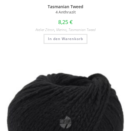
Tasmanian Tweed
4 Anthrazit
8,25
€
Atelier Zitron
,
Merino
,
Tasmanian Tweed
In den Warenkorb