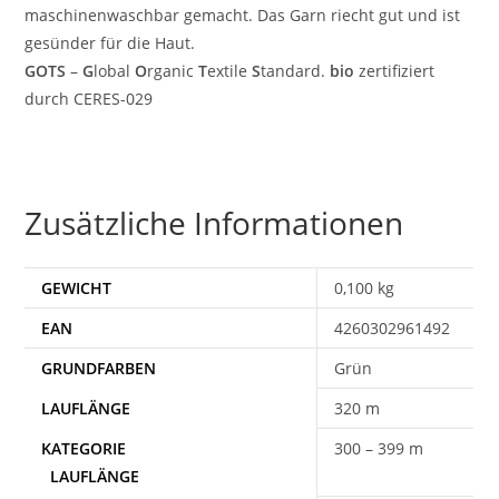
maschinenwaschbar gemacht. Das Garn riecht gut und ist
gesünder für die Haut.
GOTS
–
G
lobal
O
rganic
T
extile
S
tandard.
bio
zertifiziert
durch CERES-029
Zusätzliche Informationen
GEWICHT
0,100 kg
EAN
4260302961492
Grün
320 m
300 – 399 m