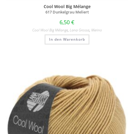
Cool Wool Big Mélange
617 Dunkelgrau Meliert
6,50
€
Cool Wool Big Mélange
,
Lana Grossa
,
Merino
In den Warenkorb