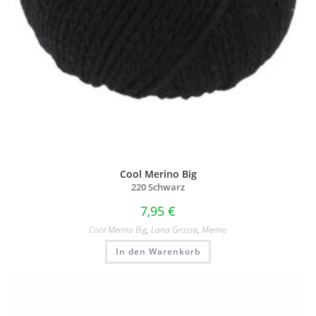
Cool Merino Big
220 Schwarz
7,95
€
Cool Merino Big
,
Lana Grossa
,
Merino
In den Warenkorb