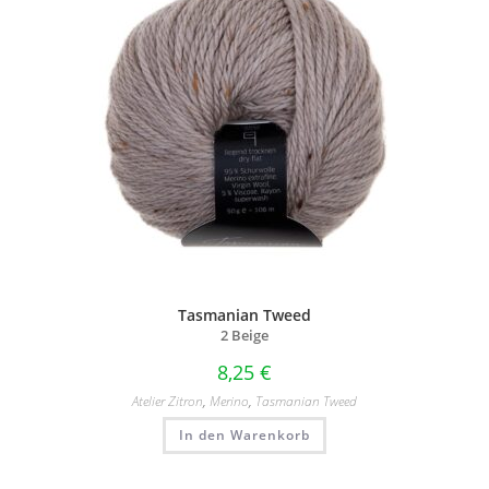
Tasmanian Tweed
2 Beige
8,25
€
Atelier Zitron
,
Merino
,
Tasmanian Tweed
In den Warenkorb