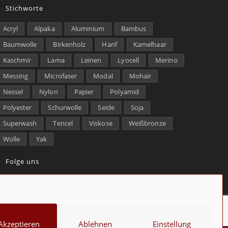
Stichworte
Acryl
Alpaka
Aluminium
Bambus
Baumwolle
Birkenholz
Hanf
Kamelhaar
Kaschmir
Lama
Leinen
Lyocell
Merino
Messing
Microfaser
Modal
Mohair
Nessel
Nylon
Papier
Polyamid
Polyester
Schurwolle
Seide
Soja
Superwash
Tencel
Viskose
Weißbronze
Wolle
Yak
Folge uns
kt
Über uns
Datenschutz
Impressum
Cookie-Richtlinie (EU)
Akzeptieren
Ablehnen
Einstellung