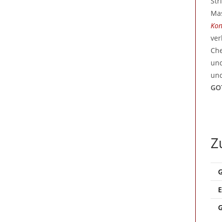
Str
Mas
Kon
ver
Che
und
und
GO
Z