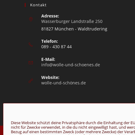
Kontakt
Adresse:
Wasserburger Landstraße 250
81827 München - Waldtrudering
Telefon:
089 - 430 87 44
E-Mail:
info@wolle-und-schoenes.de
Website:
wolle-und-schönes.de
Diese Website schützt deine Privatsphäre durch die Einhaltung de
nicht für Zwecke verwendet, in die du nicht eingewilligt hast, und we
© Copyright 2026 - Wolle & Schönes
Bezug auf einen bestimmten Zweck (oder mehrere Zwecke) der Verarbei