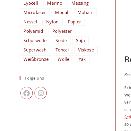
Lyocell
Merino
Messing
Microfaser
Modal
Mohair
Nessel
Nylon
Papier
Polyamid
Polyester
Schurwolle
Seide
Soja
Superwash
Tencel
Viskose
B
Weißbronze
Wolle
Yak
Bes
Folge uns
Sc
Wei
ver
sch
Spü
so 