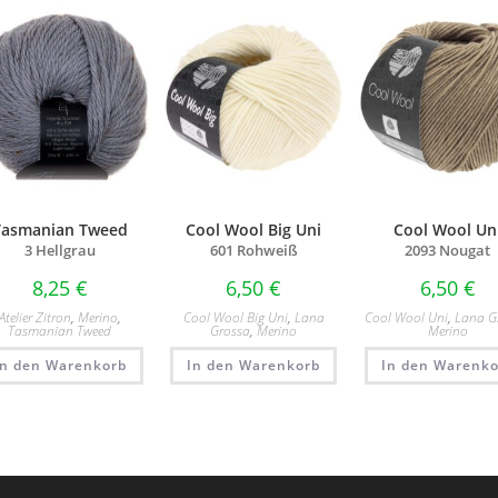
Tasmanian Tweed
Cool Wool Big Uni
Cool Wool Un
3 Hellgrau
601 Rohweiß
2093 Nougat
8,25
€
6,50
€
6,50
€
Atelier Zitron
,
Merino
,
Cool Wool Big Uni
,
Lana
Cool Wool Uni
,
Lana G
Tasmanian Tweed
Grossa
,
Merino
Merino
In den Warenkorb
In den Warenkorb
In den Warenko