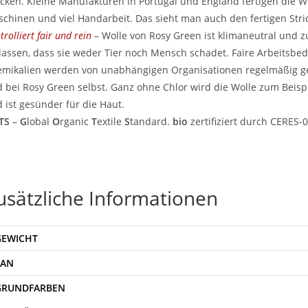
icken. Kleine Manufakturen in Portugal und England fertigen die W
chinen und viel Handarbeit. Das sieht man auch den fertigen Stri
trolliert fair und rein
– Wolle von Rosy Green ist klimaneutral und z
lassen, dass sie weder Tier noch Mensch schadet. Faire Arbeitsb
mikalien werden von unabhängigen Organisationen regelmäßig ge
 bei Rosy Green selbst. Ganz ohne Chlor wird die Wolle zum Beis
 ist gesünder für die Haut.
TS
–
G
lobal
O
rganic
T
extile
S
tandard.
bio
zertifiziert durch CERES-
usätzliche Informationen
GEWICHT
EAN