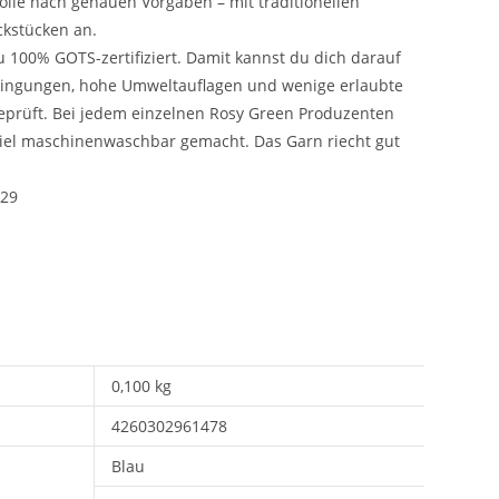
olle nach genauen Vorgaben – mit traditionellen
ckstücken an.
u 100% GOTS-zertifiziert. Damit kannst du dich darauf
edingungen, hohe Umweltauflagen und wenige erlaubte
prüft. Bei jedem einzelnen Rosy Green Produzenten
piel maschinenwaschbar gemacht. Das Garn riecht gut
029
0,100 kg
4260302961478
Blau