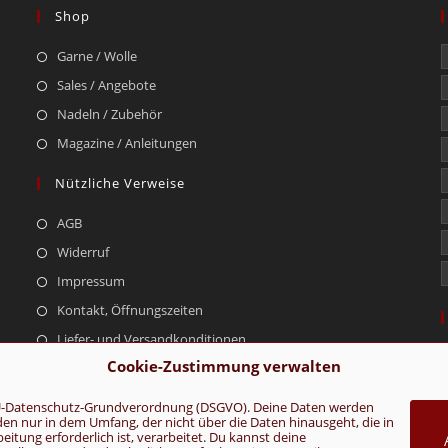
Shop
Garne / Wolle
Sales / Angebote
Nadeln / Zubehör
Magazine / Anleitungen
Nützliche Verweise
AGB
Widerruf
Impressum
Kontakt, Öffnungszeiten
Liefer- und Versandkonditionen
Cookie-Zustimmung verwalten
r EU-Datenschutz-Grundverordnung (DSGVO). Deine Daten werden
rden nur in dem Umfang, der nicht über die Daten hinausgeht, die in
AGB
Konta
tung erforderlich ist, verarbeitet. Du kannst deine