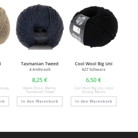
i
Tasmanian Tweed
Cool Wool Big Uni
4 Anthrazit
627 Schwarz
8,25
€
6,50
€
rossa
,
Atelier Zitron
,
Merino
,
Cool Wool Big Uni
,
Lana
Tasmanian Tweed
Grossa
,
Merino
rb
In den Warenkorb
In den Warenkorb