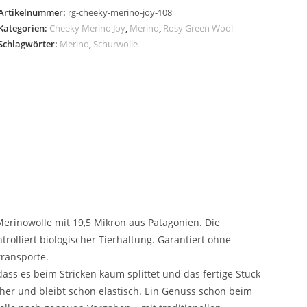
Artikelnummer:
rg-cheeky-merino-joy-108
Kategorien:
Cheeky Merino Joy
,
Merino
,
Rosy Green Wool
Schlagwörter:
Merino
,
Schurwolle
erinowolle mit 19,5 Mikron aus Patagonien. Die
trolliert biologischer Tierhaltung. Garantiert ohne
ransporte.
ass es beim Stricken kaum splittet und das fertige Stück
cher und bleibt schön elastisch. Ein Genuss schon beim