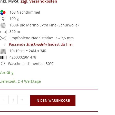
inkl. MwSt,
zzgl. Versandkosten
108 Nachthimmel
100 g
100% Bio Merino Extra Fine (Schurwolle)
320 m
Empfohlene Nadelstärke: 3 – 3,5 mm
→
Passende
Stricknadeln
findest du hier
10x10cm = 24M x 34R
4260302961478
Waschmaschinenfest 30°C
Vorrätig
Lieferzeit:
2-4 Werktage
-
+
IN DEN WARENKORB