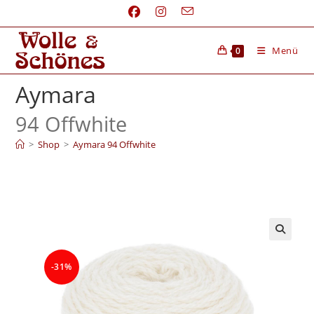
Menü
0
Aymara
94 Offwhite
>
Shop
>
Aymara 94 Offwhite
-31%