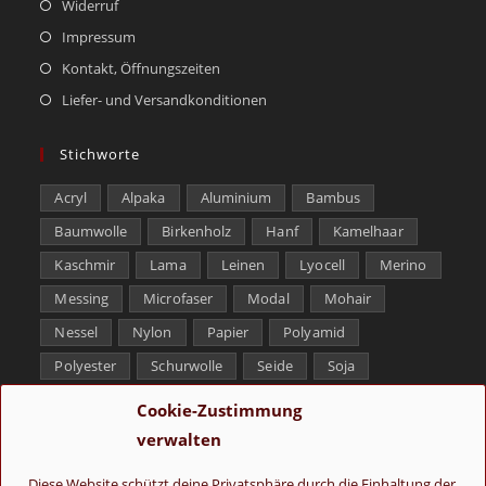
Widerruf
Impressum
Kontakt, Öffnungszeiten
Liefer- und Versandkonditionen
Stichworte
Acryl
Alpaka
Aluminium
Bambus
Baumwolle
Birkenholz
Hanf
Kamelhaar
Kaschmir
Lama
Leinen
Lyocell
Merino
Messing
Microfaser
Modal
Mohair
Nessel
Nylon
Papier
Polyamid
Polyester
Schurwolle
Seide
Soja
Superwash
Tencel
Viskose
Weißbronze
Cookie-Zustimmung
Wolle
Yak
verwalten
Folge uns
Diese Website schützt deine Privatsphäre durch die Einhaltung der