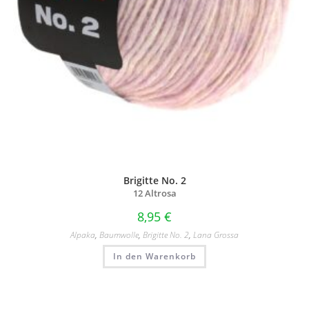
Brigitte No. 2
12 Altrosa
8,95
€
Alpaka
,
Baumwolle
,
Brigitte No. 2
,
Lana Grossa
In den Warenkorb