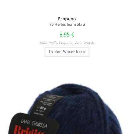
Ecopuno
75 Helles Jeansblau
8,95
€
Baumwolle
,
Ecopuno
,
Lana Grossa
In den Warenkorb