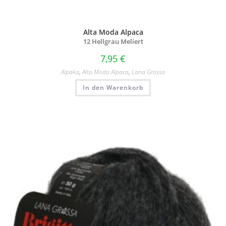
Alta Moda Alpaca
12 Hellgrau Meliert
7,95
€
Alpaka
,
Alta Moda Alpaca
,
Lana Grossa
In den Warenkorb