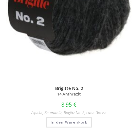
Brigitte No. 2
14 Anthrazit
8,95
€
Alpaka
,
Baumwolle
,
Brigitte No. 2
,
Lana Grossa
In den Warenkorb