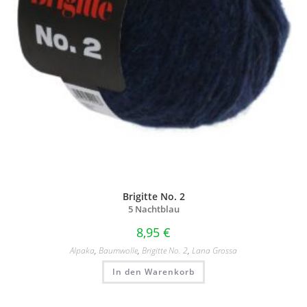
Brigitte No. 2
5 Nachtblau
8,95
€
Alpaka
,
Baumwolle
,
Brigitte No. 2
,
Lana Grossa
In den Warenkorb