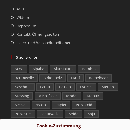
AGB
Widerruf
Impressum
Kontakt, Öffnungszeiten
Liefer- und Versandkonditionen
Stichworte
Acryl
Alpaka
Aluminium
Bambus
Baumwolle
Birkenholz
Hanf
Kamelhaar
Kaschmir
Lama
Leinen
Lyocell
Merino
Messing
Microfaser
Modal
Mohair
Nessel
Nylon
Papier
Polyamid
Polyester
Schurwolle
Seide
Soja
Superwash
Tencel
Viskose
Weißbronze
Cookie-Zustimmung