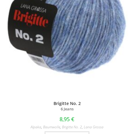
Brigitte No. 2
6 Jeans
8,95
€
Alpaka
,
Baumwolle
,
Brigitte No. 2
,
Lana Grossa