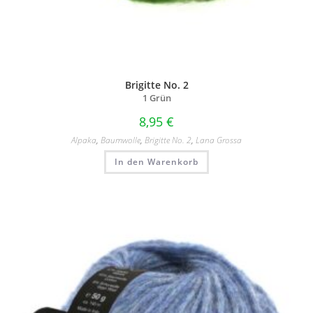
Brigitte No. 2
1 Grün
8,95
€
Alpaka
,
Baumwolle
,
Brigitte No. 2
,
Lana Grossa
In den Warenkorb