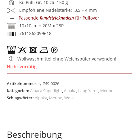
Ki. Pulli Gr. 10 ca. 150 g
Empfohlene Nadelstärke: 3,5 – 4 mm
→
Passende
Rundstricknadeln
für Pullover
10x10cm = 20M x 28R
7611862099618
Wollwaschmittel ohne Weichspüler verwenden!
Nicht vorrätig
Artikelnummer:
ly-749-0026
Kategorien:
Alpaca Superlight
,
Alpaka
,
Lang Yarns
,
Merino
Schlagwörter:
Alpaka
,
Merino
,
Wolle
Beschreibung