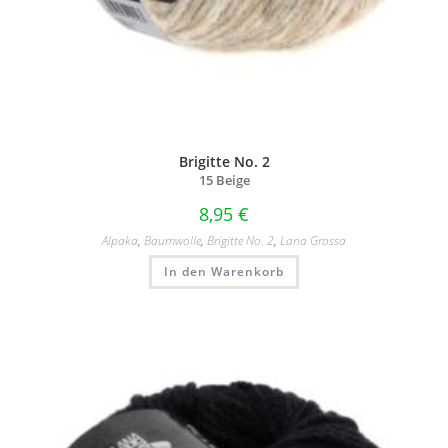
Brigitte No. 2
15 Beige
8,95
€
Alpaka
,
Baumwolle
,
Brigitte No. 2
,
Lana Grossa
In den Warenkorb