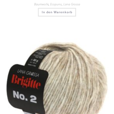
Baumwolle
,
Ecopuno
,
Lana Grossa
In den Warenkorb