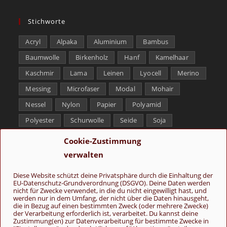
Stichworte
Acryl
Alpaka
Aluminium
Bambus
Baumwolle
Birkenholz
Hanf
Kamelhaar
Kaschmir
Lama
Leinen
Lyocell
Merino
Messing
Microfaser
Modal
Mohair
Nessel
Nylon
Papier
Polyamid
Polyester
Schurwolle
Seide
Soja
Superwash
Tencel
Viskose
Weißbronze
Cookie-Zustimmung
Wolle
Yak
verwalten
Folge uns
Diese Website schützt deine Privatsphäre durch die Einhaltung der
EU-Datenschutz-Grundverordnung (DSGVO). Deine Daten werden
nicht für Zwecke verwendet, in die du nicht eingewilligt hast, und
werden nur in dem Umfang, der nicht über die Daten hinausgeht,
die in Bezug auf einen bestimmten Zweck (oder mehrere Zwecke)
der Verarbeitung erforderlich ist, verarbeitet. Du kannst deine
Zustimmung(en) zur Datenverarbeitung für bestimmte Zwecke in