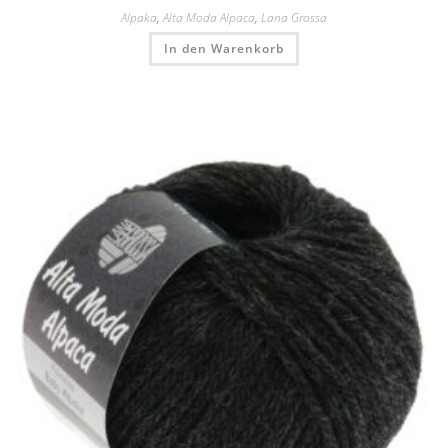
Alpaka
,
Alta Moda Alpaca
,
Lana Grossa
In den Warenkorb