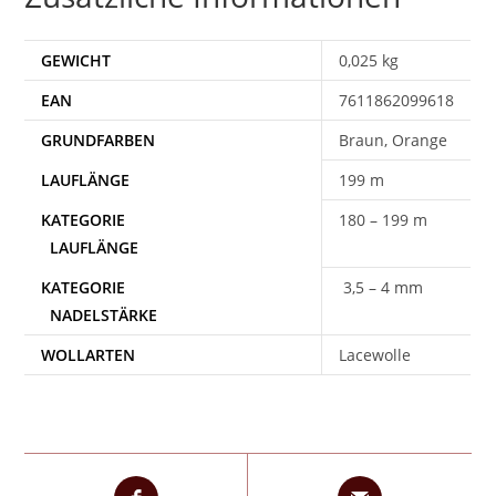
GEWICHT
0,025 kg
EAN
7611862099618
Braun, Orange
199 m
180 – 199 m
3,5 – 4 mm
WOLLARTEN
Lacewolle