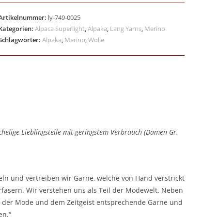
Artikelnummer:
ly-749-0025
Kategorien:
Alpaca Superlight
,
Alpaka
,
Lang Yarns
,
Merino
Schlagwörter:
Alpaka
,
Merino
,
Wolle
helige Lieblingsteile mit geringstem Verbrauch (Damen Gr.
ln und vertreiben wir Garne, welche von Hand verstrickt
fasern. Wir verstehen uns als Teil der Modewelt. Neben
nd der Mode und dem Zeitgeist entsprechende Garne und
en.“