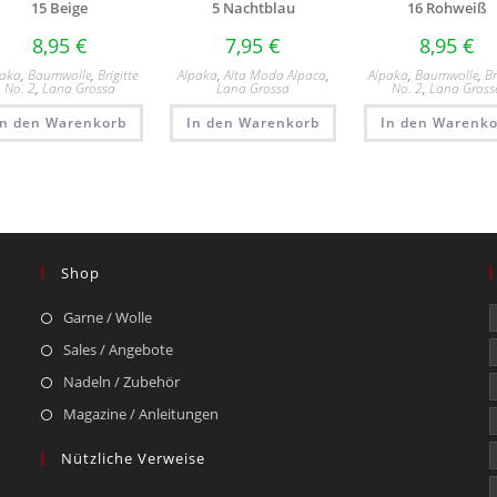
15 Beige
5 Nachtblau
16 Rohweiß
8,95
€
7,95
€
8,95
€
paka
,
Baumwolle
,
Brigitte
Alpaka
,
Alta Moda Alpaca
,
Alpaka
,
Baumwolle
,
Br
No. 2
,
Lana Grossa
Lana Grossa
No. 2
,
Lana Gross
In den Warenkorb
In den Warenkorb
In den Warenko
Shop
Garne / Wolle
Sales / Angebote
Nadeln / Zubehör
Magazine / Anleitungen
Nützliche Verweise