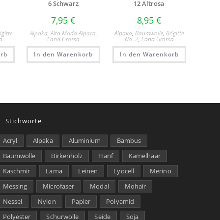
6 Schwarz
12 Altrosa
7,95
€
8,95
€
igitte
Alpaka
,
Alta Moda Alpaca
,
Alpaka
,
Baumwolle
,
Brigitte
a
Lana Grossa
No. 2
,
Lana Grossa
rb
In den Warenkorb
In den Warenkorb
Stichworte
Acryl
Alpaka
Aluminium
Bambus
Baumwolle
Birkenholz
Hanf
Kamelhaar
Kaschmir
Lama
Leinen
Lyocell
Merino
Messing
Microfaser
Modal
Mohair
Nessel
Nylon
Papier
Polyamid
Polyester
Schurwolle
Seide
Soja