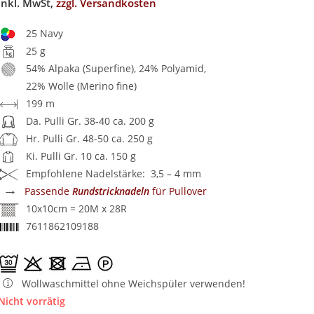
inkl. MwSt,
zzgl. Versandkosten
25 Navy
25 g
54% Alpaka (Superfine), 24% Polyamid,
22% Wolle (Merino fine)
199 m
Da. Pulli Gr. 38-40 ca. 200 g
Hr. Pulli Gr. 48-50 ca. 250 g
Ki. Pulli Gr. 10 ca. 150 g
Empfohlene Nadelstärke: 3,5 – 4 mm
→
Passende
Rundstricknadeln
für Pullover
10x10cm = 20M x 28R
7611862109188
Wollwaschmittel ohne Weichspüler verwenden!
Nicht vorrätig