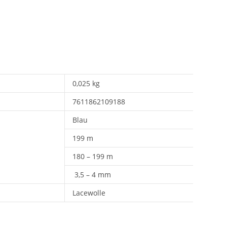
0,025 kg
7611862109188
Blau
199 m
180 – 199 m
3,5 – 4 mm
Lacewolle