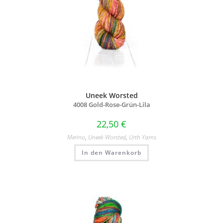
Uneek Worsted
4008 Gold-Rose-Grün-Lila
22,50
€
Merino
,
Uneek Worsted
,
Urth Yarns
In den Warenkorb