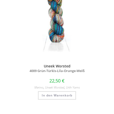
Uneek Worsted
4009 Grün-Türkis-Lila-Orange-Weiß
22,50
€
Merino
,
Uneek Worsted
,
Urth Yarns
In den Warenkorb