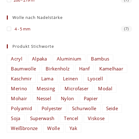
Wolle nach Nadelstärke
4 - 5 mm
(7)
Produkt Stichworte
Acryl
Alpaka
Aluminium
Bambus
Baumwolle
Birkenholz
Hanf
Kamelhaar
Kaschmir
Lama
Leinen
Lyocell
Merino
Messing
Microfaser
Modal
Mohair
Nessel
Nylon
Papier
Polyamid
Polyester
Schurwolle
Seide
Soja
Superwash
Tencel
Viskose
Weißbronze
Wolle
Yak