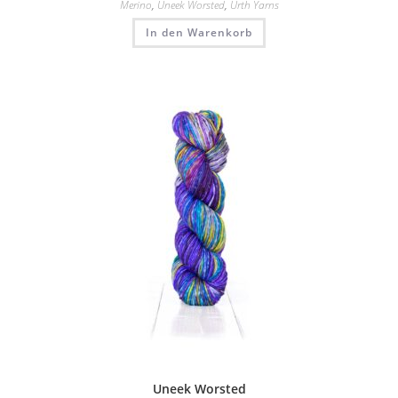
Merino
,
Uneek Worsted
,
Urth Yarns
In den Warenkorb
Uneek Worsted