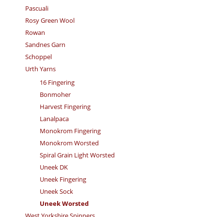
Pascuali
Rosy Green Wool
Rowan
Sandnes Garn
Schoppel
Urth Yarns
16 Fingering
Bonmoher
Harvest Fingering
Lanalpaca
Monokrom Fingering
Monokrom Worsted
Spiral Grain Light Worsted
Uneek DK
Uneek Fingering
Uneek Sock
Uneek Worsted
West Yorkshire Spinners