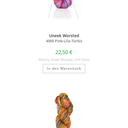
Uneek Worsted
4005 Pink-Lila-Türkis
22,50
€
Merino
,
Uneek Worsted
,
Urth Yarns
In den Warenkorb