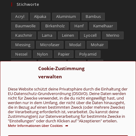
Stichworte
Acryl
Alpaka
Aluminium
Bambus
Baumwolle
Birkenholz
Hanf
Kamelhaar
Kaschmir
Lama
Leinen
Lyocell
Merino
Messing
Microfaser
Modal
Mohair
Nessel
Nylon
Papier
Polyamid
Polyester
Schurwolle
Seide
Soja
Cookie-Zustimmung
Superwash
Tencel
Viskose
Weißbronze
verwalten
Wolle
Yak
Diese Website schützt deine Privatsphäre durch die Einhaltung der
EU-Datenschutz-Grundverordnung (DSGVO). Deine Daten werden
Folge uns
nicht für Zwecke verwendet, in die du nicht eingewilligt hast, und
werden nur in dem Umfang, der nicht über die Daten hinausgeht,
die in Bezug auf einen bestimmten Zweck (oder mehrere Zwecke)
der Verarbeitung erforderlich ist, verarbeitet. Du kannst deine
Zustimmung(en) zur Datenverarbeitung für bestimmte Zwecke in
"Einstellungen" oder durch Klicken auf "Akzeptieren" erteilen.
Mehr Informationen über Cookies ➦