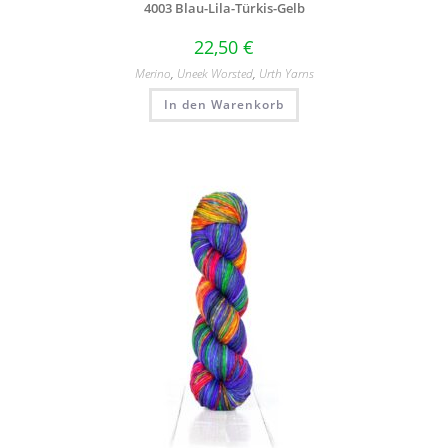
4003 Blau-Lila-Türkis-Gelb
22,50
€
Merino
,
Uneek Worsted
,
Urth Yarns
In den Warenkorb