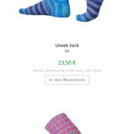
Uneek Sock
64
23,50
€
Merino
,
Sockenwolle
,
Uneek Sock
,
Urth Yarns
In den Warenkorb