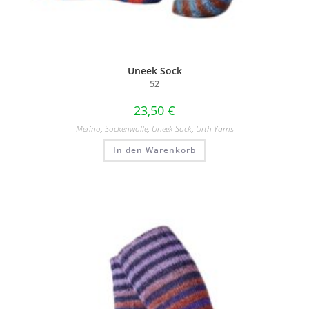
Uneek Sock
52
23,50
€
Merino
,
Sockenwolle
,
Uneek Sock
,
Urth Yarns
In den Warenkorb