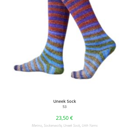
Uneek Sock
53
23,50
€
Merino
,
Sockenwolle
,
Uneek Sock
,
Urth Yarns