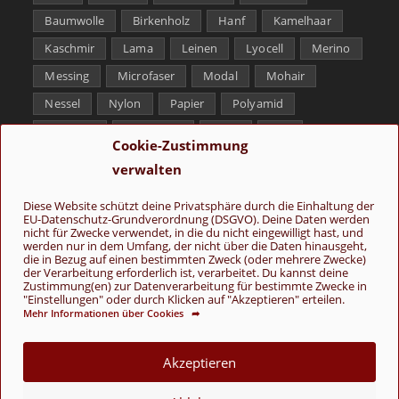
Baumwolle
Birkenholz
Hanf
Kamelhaar
Kaschmir
Lama
Leinen
Lyocell
Merino
Messing
Microfaser
Modal
Mohair
Nessel
Nylon
Papier
Polyamid
Polyester
Schurwolle
Seide
Soja
Cookie-Zustimmung
Superwash
Tencel
Viskose
Weißbronze
verwalten
Wolle
Yak
Diese Website schützt deine Privatsphäre durch die Einhaltung der
EU-Datenschutz-Grundverordnung (DSGVO). Deine Daten werden
Folge uns
nicht für Zwecke verwendet, in die du nicht eingewilligt hast, und
werden nur in dem Umfang, der nicht über die Daten hinausgeht,
die in Bezug auf einen bestimmten Zweck (oder mehrere Zwecke)
der Verarbeitung erforderlich ist, verarbeitet. Du kannst deine
Zustimmung(en) zur Datenverarbeitung für bestimmte Zwecke in
"Einstellungen" oder durch Klicken auf "Akzeptieren" erteilen.
Mehr Informationen über Cookies ➦
AGB
Kontakt
Über uns
Datenschutz
Impressum
Akzeptieren
Cookie-Richtlinie (EU)