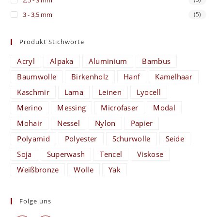
2,5 - 3 mm
3 - 3,5 mm
(5)
Produkt Stichworte
Acryl
Alpaka
Aluminium
Bambus
Baumwolle
Birkenholz
Hanf
Kamelhaar
Kaschmir
Lama
Leinen
Lyocell
Merino
Messing
Microfaser
Modal
Mohair
Nessel
Nylon
Papier
Polyamid
Polyester
Schurwolle
Seide
Soja
Superwash
Tencel
Viskose
Weißbronze
Wolle
Yak
Folge uns