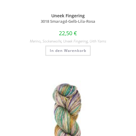
Uneek Fingering
3018 Smaragd-Gelb-Lila-Rosa
22,50
€
Merino
,
Sockenwolle
,
Uneek Fingering
,
Urth Yarns
In den Warenkorb