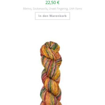
22,50
€
Merino
,
Sockenwolle
,
Uneek Fingering
,
Urth Yarns
In den Warenkorb