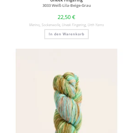
3033 Weiß-Lila-Beige-Grau
22,50
€
Merino
,
Sockenwolle
,
Uneek Fingering
,
Urth Yarns
In den Warenkorb