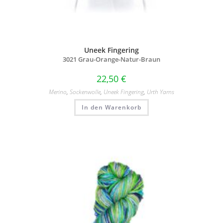
Uneek Fingering
3021 Grau-Orange-Natur-Braun
22,50
€
Merino
,
Sockenwolle
,
Uneek Fingering
,
Urth Yarns
In den Warenkorb