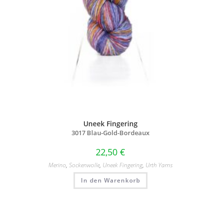
Uneek Fingering
3017 Blau-Gold-Bordeaux
22,50
€
Merino
,
Sockenwolle
,
Uneek Fingering
,
Urth Yarns
In den Warenkorb