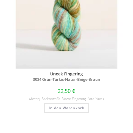
Uneek Fingering
3034 Grün-Türkis-Natur-Beige-Braun
22,50
€
Merino
,
Sockenwolle
,
Uneek Fingering
,
Urth Yarns
In den Warenkorb