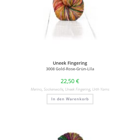
Uneek Fingering
3008 Gold-Rose-Grün-Lila
22,50
€
Merino
,
Sockenwolle
,
Uneek Fingering
,
Urth Yarns
In den Warenkorb