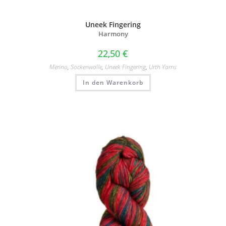
Uneek Fingering
Harmony
22,50
€
Merino
,
Sockenwolle
,
Uneek Fingering
,
Urth Yarns
In den Warenkorb