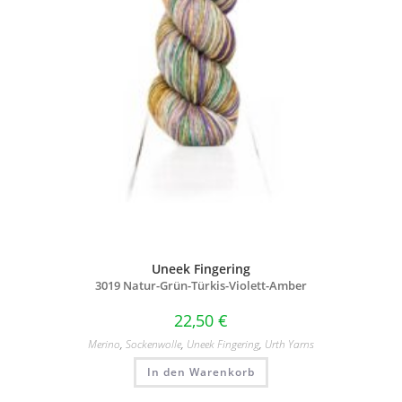
Uneek Fingering
3019 Natur-Grün-Türkis-Violett-Amber
22,50
€
Merino
,
Sockenwolle
,
Uneek Fingering
,
Urth Yarns
In den Warenkorb