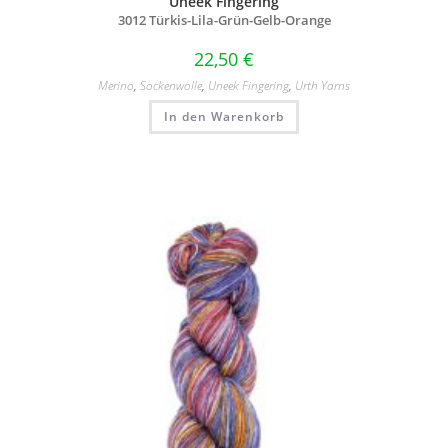
Uneek Fingering
3012 Türkis-Lila-Grün-Gelb-Orange
22,50
€
Merino
,
Sockenwolle
,
Uneek Fingering
,
Urth Yarns
In den Warenkorb