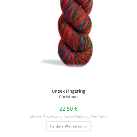
Uneek Fingering
Christmas
22,50
€
Merino
,
Sockenwolle
,
Uneek Fingering
,
Urth Yarns
In den Warenkorb