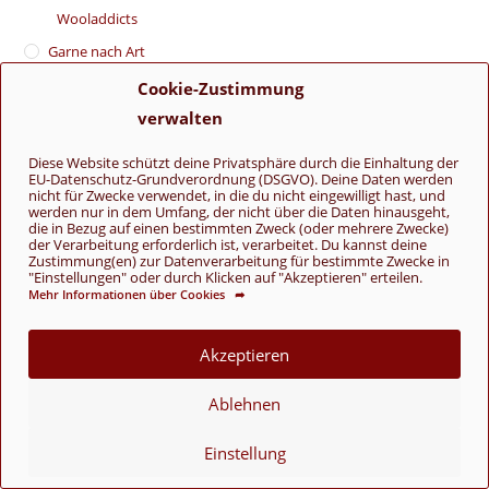
Wooladdicts
Garne nach Art
Magazine mit Anleitungen
Cookie-Zustimmung
verwalten
Nadeln
Strick-Anleitungen
Diese Website schützt deine Privatsphäre durch die Einhaltung der
EU-Datenschutz-Grundverordnung (DSGVO). Deine Daten werden
Voucher / Gutscheine
nicht für Zwecke verwendet, in die du nicht eingewilligt hast, und
werden nur in dem Umfang, der nicht über die Daten hinausgeht,
die in Bezug auf einen bestimmten Zweck (oder mehrere Zwecke)
Wolle nach Saison
der Verarbeitung erforderlich ist, verarbeitet. Du kannst deine
Zustimmung(en) zur Datenverarbeitung für bestimmte Zwecke in
"Einstellungen" oder durch Klicken auf "Akzeptieren" erteilen.
Ganzjahresgarn
(18)
Mehr Informationen über Cookies ➦
Wolle nach Art / Verwendung
Akzeptieren
Sockenwolle
(18)
Ablehnen
Wolle nach Farbe
Einstellung
Beige
(2)