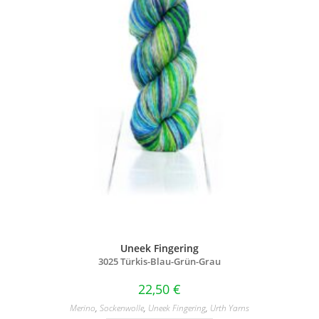
Uneek Fingering
3025 Türkis-Blau-Grün-Grau
22,50
€
Merino
,
Sockenwolle
,
Uneek Fingering
,
Urth Yarns