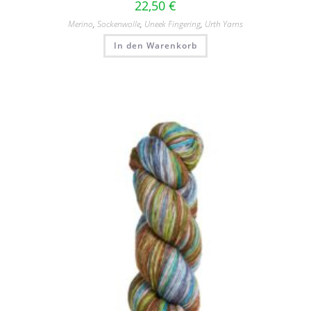
22,50
€
Merino
,
Sockenwolle
,
Uneek Fingering
,
Urth Yarns
In den Warenkorb