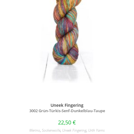
Uneek Fingering
3002 Grün-Türkis-Senf-Dunkelblau-Taupe
22,50
€
Merino
,
Sockenwolle
,
Uneek Fingering
,
Urth Yarns