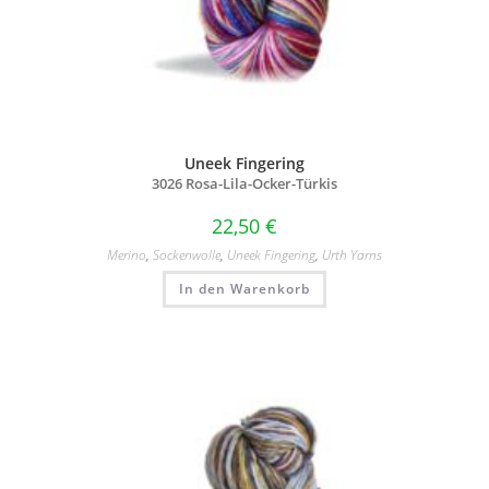
Uneek Fingering
3026 Rosa-Lila-Ocker-Türkis
22,50
€
Merino
,
Sockenwolle
,
Uneek Fingering
,
Urth Yarns
In den Warenkorb