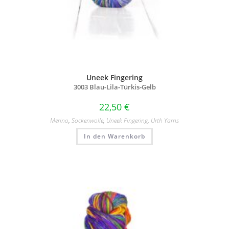
Uneek Fingering
3003 Blau-Lila-Türkis-Gelb
22,50
€
Merino
,
Sockenwolle
,
Uneek Fingering
,
Urth Yarns
In den Warenkorb