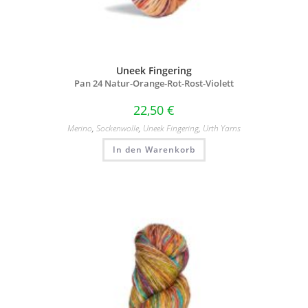
Uneek Fingering
Pan 24 Natur-Orange-Rot-Rost-Violett
22,50
€
Merino
,
Sockenwolle
,
Uneek Fingering
,
Urth Yarns
In den Warenkorb