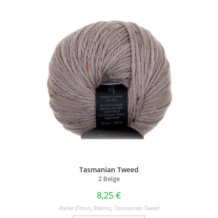
Tasmanian Tweed
2 Beige
8,25
€
Atelier Zitron
,
Merino
,
Tasmanian Tweed