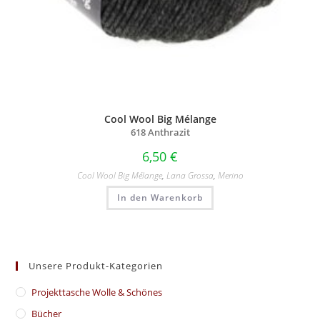
Cool Wool Big Mélange
618 Anthrazit
6,50
€
Cool Wool Big Mélange
,
Lana Grossa
,
Merino
In den Warenkorb
Unsere Produkt-Kategorien
​Projekttasche Wolle & Schönes
Bücher