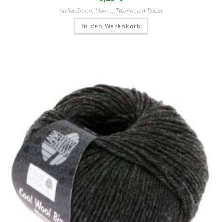
Atelier Zitron
,
Merino
,
Tasmanian Tweed
In den Warenkorb