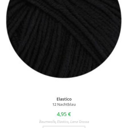
Elastico
12 Nachtblau
4,95
€
Baumwolle
,
Elastico
,
Lana Grossa