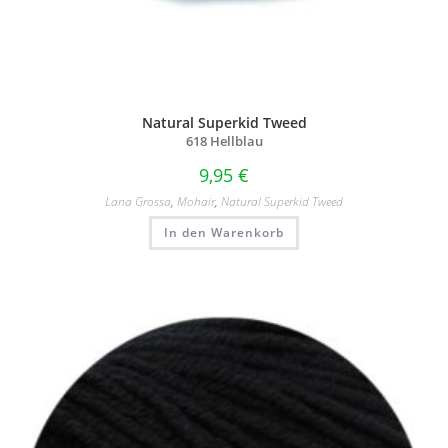
Natural Superkid Tweed
618 Hellblau
9,95
€
Lana Grossa
,
Mohair
,
Natural Superkid Tweed
In den Warenkorb