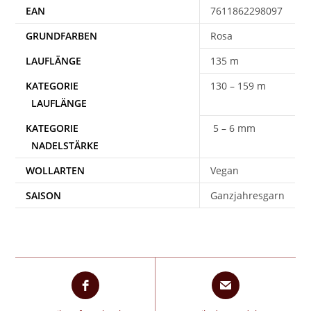
EAN
7611862298097
Rosa
135 m
130 – 159 m
5 – 6 mm
WOLLARTEN
Vegan
SAISON
Ganzjahresgarn