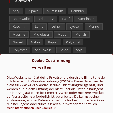
Stichworte
Acryl
Alpaka
Aluminium
Bambus
Baumwolle
Birkenholz
Hanf
Kamelhaar
Kaschmir
Lama
Leinen
Lyocell
Merino
Messing
Microfaser
Modal
Mohair
Nessel
Nylon
Papier
Polyamid
Polyester
Schurwolle
Seide
Soja
Superwash
Tencel
Viskose
Weißbronze
Cookie-Zustimmung
Wolle
Yak
verwalten
Folge uns
Diese Website schützt deine Privatsphäre durch die Einhaltung der
EU-Datenschutz-Grundverordnung (DSGVO). Deine Daten werden
nicht für Zwecke verwendet, in die du nicht eingewilligt hast, und
werden nur in dem Umfang, der nicht über die Daten hinausgeht,
die in Bezug auf einen bestimmten Zweck (oder mehrere Zwecke)
der Verarbeitung erforderlich ist, verarbeitet. Du kannst deine
Zustimmung(en) zur Datenverarbeitung für bestimmte Zwecke in
"Einstellungen" oder durch Klicken auf "Akzeptieren" erteilen.
Mehr Informationen über Cookies ➦