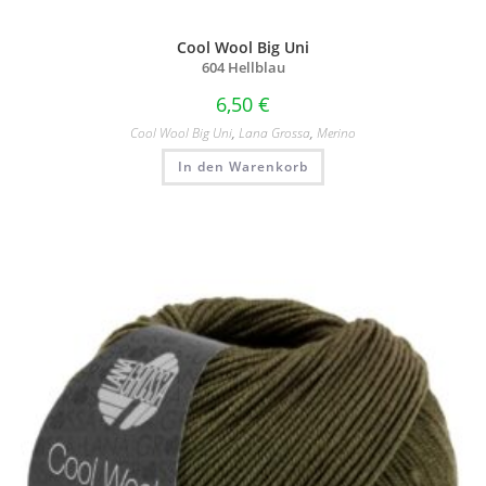
Cool Wool Big Uni
604 Hellblau
6,50
€
Cool Wool Big Uni
,
Lana Grossa
,
Merino
In den Warenkorb