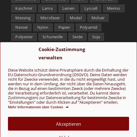
Kaschmir
Lama
Leinen
Lyocell
Merino
Messing
Microfaser
Modal
Mohair
Nessel
Nylon
Papier
Polyamid
Polyester
Schurwolle
Seide
Soja
Superwash
Tencel
Viskose
Weißbronze
Cookie-Zustimmung
Wolle
Yak
verwalten
Folge uns
Diese Website schützt deine Privatsphäre durch die Einhaltung der
EU-Datenschutz-Grundverordnung (DSGVO). Deine Daten werden
nicht für Zwecke verwendet, in die du nicht eingewilligt hast, und
werden nur in dem Umfang, der nicht über die Daten hinausgeht,
die in Bezug auf einen bestimmten Zweck (oder mehrere Zwecke)
der Verarbeitung erforderlich ist, verarbeitet. Du kannst deine
Zustimmung(en) zur Datenverarbeitung für bestimmte Zwecke in
"Einstellungen" oder durch Klicken auf "Akzeptieren" erteilen.
Mehr Informationen über Cookies ➦
AGB
Kontakt
Über uns
Datenschutz
Impressum
Cookie-Richtlinie (EU)
Akzeptieren
© Copyright 2026 - Wolle & Schönes