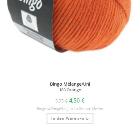
Bingo Mélange/Uni
183 Orange
4,50
€
5,95
€
Bingo Mélange/​Uni
,
Lana Grossa
,
Merino
In den Warenkorb