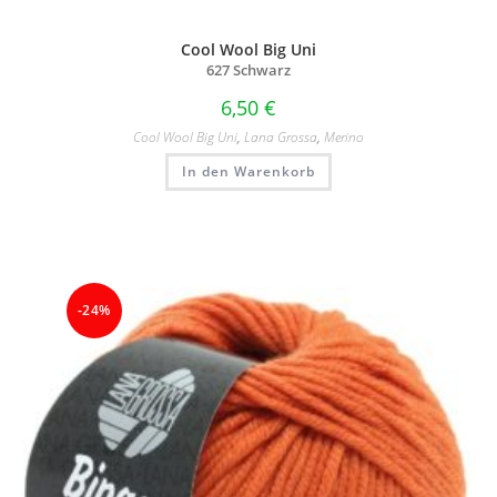
Cool Wool Big Uni
627 Schwarz
6,50
€
Cool Wool Big Uni
,
Lana Grossa
,
Merino
In den Warenkorb
-24%