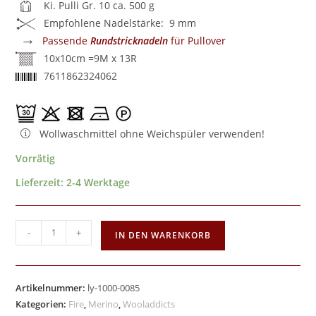
Ki. Pulli Gr. 10 ca. 500 g
Empfohlene Nadelstärke: 9 mm
→
Passende
Rundstricknadeln
für Pullover
10x10cm =9M x 13R
7611862324062
Wollwaschmittel ohne Weichspüler verwenden!
Vorrätig
Lieferzeit:
2-4 Werktage
-
+
IN DEN WARENKORB
Artikelnummer:
ly-1000-0085
Kategorien:
Fire
,
Merino
,
Wooladdicts