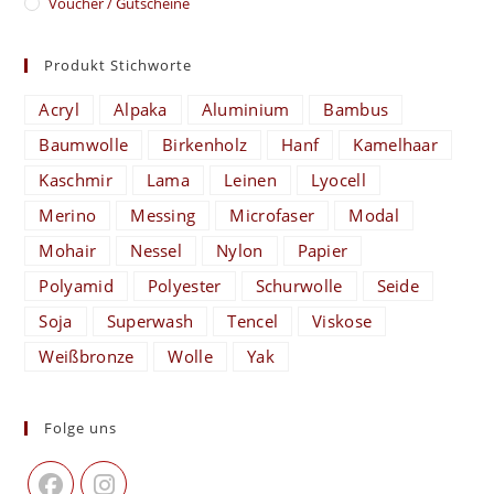
Voucher / Gutscheine
Produkt Stichworte
Acryl
Alpaka
Aluminium
Bambus
Baumwolle
Birkenholz
Hanf
Kamelhaar
Kaschmir
Lama
Leinen
Lyocell
Merino
Messing
Microfaser
Modal
Mohair
Nessel
Nylon
Papier
Polyamid
Polyester
Schurwolle
Seide
Soja
Superwash
Tencel
Viskose
Weißbronze
Wolle
Yak
Folge uns