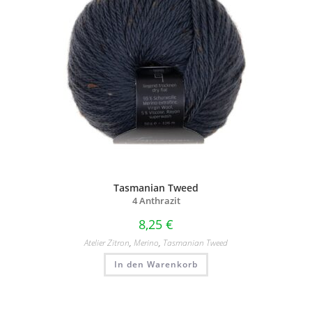
Tasmanian Tweed
4 Anthrazit
8,25
€
Atelier Zitron
,
Merino
,
Tasmanian Tweed
In den Warenkorb