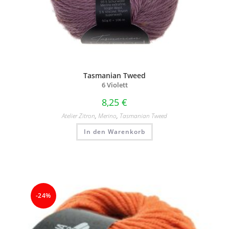
Tasmanian Tweed
6 Violett
8,25
€
Atelier Zitron
,
Merino
,
Tasmanian Tweed
In den Warenkorb
-24%