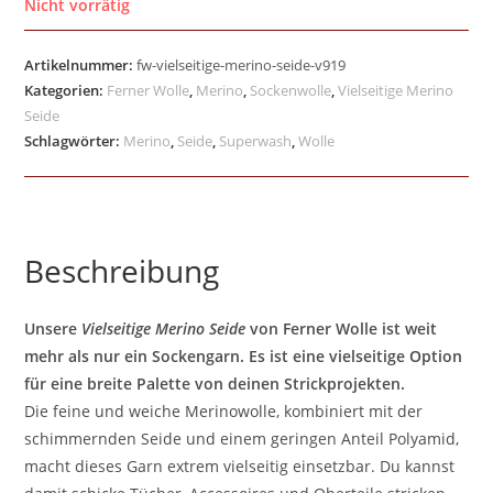
Nicht vorrätig
Artikelnummer:
fw-vielseitige-merino-seide-v919
Kategorien:
Ferner Wolle
,
Merino
,
Sockenwolle
,
Vielseitige Merino
Seide
Schlagwörter:
Merino
,
Seide
,
Superwash
,
Wolle
Beschreibung
Unsere
Vielseitige Merino Seide
von Ferner Wolle ist weit
mehr als nur ein Sockengarn. Es ist eine vielseitige Option
für eine breite Palette von deinen Strickprojekten.
Die feine und weiche Merinowolle, kombiniert mit der
schimmernden Seide und einem geringen Anteil Polyamid,
macht dieses Garn extrem vielseitig einsetzbar. Du kannst