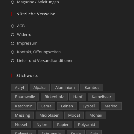
Magazine / Anleitungen
Nützliche Verweise
AGB
Widerruf
Impressum
Kontakt, Öffnungszeiten
Liefer- und Versandkonditionen
Stichworte
Acryl
Alpaka
Aluminium
Bambus
Baumwolle
Birkenholz
Hanf
Kamelhaar
Kaschmir
Lama
Leinen
Lyocell
Merino
Messing
Microfaser
Modal
Mohair
Nessel
Nylon
Papier
Polyamid
Polyester
Schurwolle
Seide
Soja