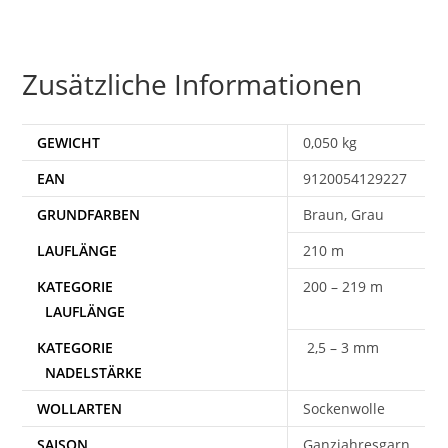
Zusätzliche Informationen
GEWICHT
0,050 kg
EAN
9120054129227
Braun, Grau
210 m
200 – 219 m
2,5 – 3 mm
WOLLARTEN
Sockenwolle
SAISON
Ganzjahresgarn