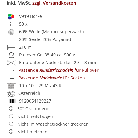
inkl. MwSt,
zzgl. Versandkosten
V919 Borke
50 g
60% Wolle (Merino, superwash),
20% Seide, 20% Polyamid
210 m
Pullover Gr. 38-40 ca. 500 g
Empfohlene Nadelstärke: 2,5 – 3 mm
→
Passende
Rundstricknadeln
für Pullover
→
Passende
Nadelspiele
für Socken
10 x 10 = 29 M / 43 R
Österreich
9120054129227
30° C schonend
Nicht heiß bügeln
Nicht im Wäschetrockner trocknen
Nicht bleichen