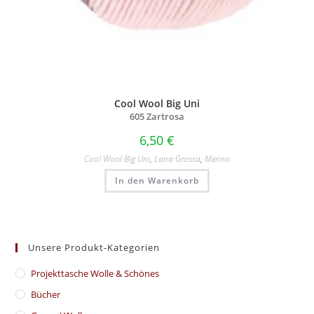
Cool Wool Big Uni
605 Zartrosa
6,50
€
Cool Wool Big Uni
,
Lana Grossa
,
Merino
In den Warenkorb
Unsere Produkt-Kategorien
​Projekttasche Wolle & Schönes
Bücher