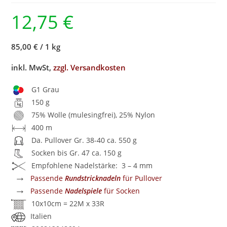
12,75
€
85,00 €
/
1 kg
inkl. MwSt,
zzgl. Versandkosten
G1 Grau
150 g
75% Wolle (mulesingfrei), 25% Nylon
400 m
Da. Pullover Gr. 38-40 ca. 550 g
Socken bis Gr. 47 ca. 150 g
Empfohlene Nadelstärke: 3 – 4 mm
→
Passende
Rundstricknadeln
für Pullover
→
Passende
Nadelspiele
für Socken
10x10cm = 22M x 33R
Italien