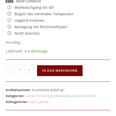
806812048694
Wollwaschgang bis 40°
Bügeln bei minimaler Temperatur
Liegend trocknen
Reinigung mit Perchlorethylen
Nicht bleichen
Vorrätig
Lieferzeit:
2-4 Werktage
-
+
IN DEN WARENKORB
Artikelnummer:
ln-unisocks-6-fach-g1
Kategorien:
Laines Du Nord
,
Sockenwolle
,
Unisocks 6-Fach
Schlagwörter:
Nylon
,
Wolle