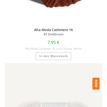
Alta Moda Cashmere 16
87 Zimtbraun
7,95
€
Alta Moda Cashmere 16
,
Lana Grossa
,
Merino
In den Warenkorb
NEW