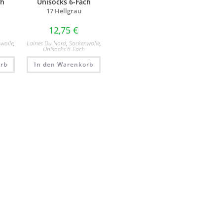
ch
Unisocks 6-Fach
17 Hellgrau
12,75
€
wolle
,
Laines Du Nord
,
Sockenwolle
,
Unisocks 6-Fach
rb
In den Warenkorb