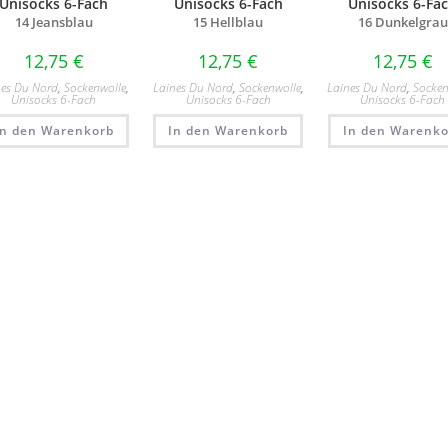
Unisocks 6-Fach
Unisocks 6-Fach
Unisocks 6-Fa
14 Jeansblau​
15 Hellblau​
16 Dunkelgrau​
12,75
€
12,75
€
12,75
€
nes Du Nord
,
Sockenwolle
,
Laines Du Nord
,
Sockenwolle
,
Laines Du Nord
,
Socken
Unisocks 6-Fach
Unisocks 6-Fach
Unisocks 6-Fach
In den Warenkorb
In den Warenkorb
In den Warenko