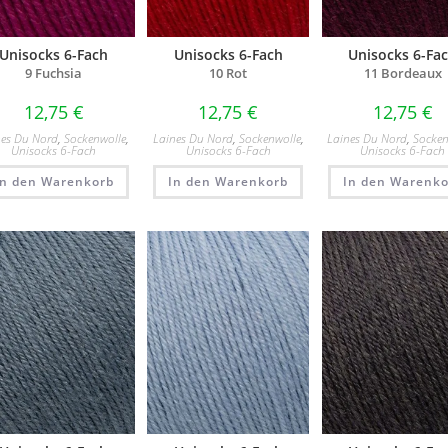
Unisocks 6-Fach
Unisocks 6-Fach
Unisocks 6-Fa
9 Fuchsia
10 Rot​
11 Bordeaux​
12,75
€
12,75
€
12,75
€
nes Du Nord
,
Sockenwolle
,
Laines Du Nord
,
Sockenwolle
,
Laines Du Nord
,
Socken
Unisocks 6-Fach
Unisocks 6-Fach
Unisocks 6-Fach
In den Warenkorb
In den Warenkorb
In den Warenko