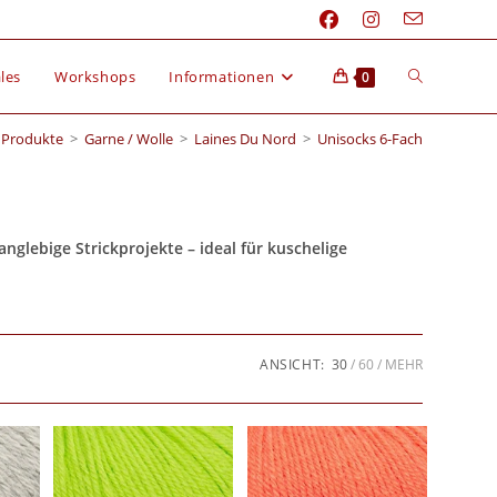
les
Workshops
Informationen
0
Produkte
>
Garne / Wolle
>
Laines Du Nord
>
Unisocks 6-Fach
nglebige Strickprojekte – ideal für kuschelige
ANSICHT:
30
60
MEHR