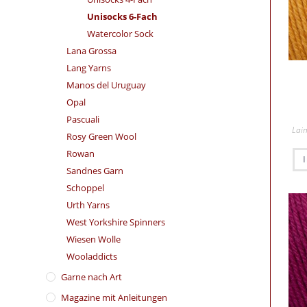
Unisocks 6-Fach
Watercolor Sock
Lana Grossa
Lang Yarns
Manos del Uruguay
Opal
Pascuali
Lai
Rosy Green Wool
Rowan
Sandnes Garn
Schoppel
Urth Yarns
West Yorkshire Spinners
Wiesen Wolle
Wooladdicts
Garne nach Art
Magazine mit Anleitungen