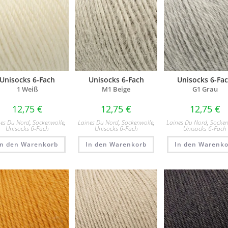
Unisocks 6-Fach
Unisocks 6-Fach
Unisocks 6-Fa
1 Weiß​
M1 Beige
G1 Grau
12,75
€
12,75
€
12,75
€
nes Du Nord
,
Sockenwolle
,
Laines Du Nord
,
Sockenwolle
,
Laines Du Nord
,
Socken
Unisocks 6-Fach
Unisocks 6-Fach
Unisocks 6-Fach
In den Warenkorb
In den Warenkorb
In den Warenko