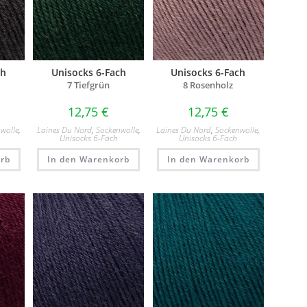
ch
Unisocks 6-Fach
Unisocks 6-Fach
7 Tiefgrün
8 Rosenholz
12,75
€
12,75
€
wolle
,
Laines Du Nord
,
Sockenwolle
,
Laines Du Nord
,
Sockenwolle
,
Unisocks 6-Fach
Unisocks 6-Fach
rb
In den Warenkorb
In den Warenkorb