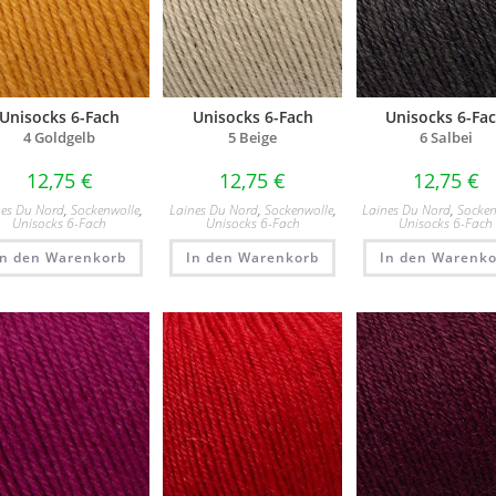
Unisocks 6-Fach
Unisocks 6-Fach
Unisocks 6-Fa
4 Goldgelb​
5 Beige​
6 Salbei
12,75
€
12,75
€
12,75
€
nes Du Nord
,
Sockenwolle
,
Laines Du Nord
,
Sockenwolle
,
Laines Du Nord
,
Socken
Unisocks 6-Fach
Unisocks 6-Fach
Unisocks 6-Fach
In den Warenkorb
In den Warenkorb
In den Warenko