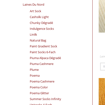
Laines Du Nord
Art Sock
Cashsilk Light
Chunky Dégradé
Indulgence Socks
Linilk
Natural Bag
Paint Gradient Sock
Paint Socks 6-Fach
Lai
Piuma Alpaca Dégradé
Piuma Cashmere
Plume
Poema
Poema Cashmere
Poema Color
Poema Glitter
Summer Socks Infinity
Unisocks 4-Fach