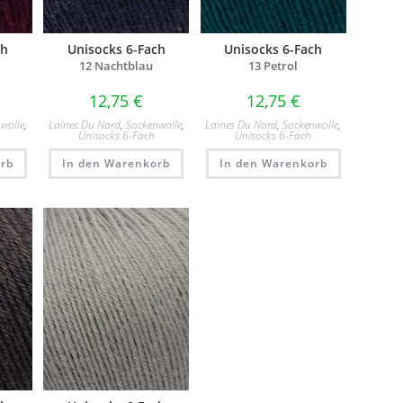
ch
Unisocks 6-Fach
Unisocks 6-Fach
12 Nachtblau​
13 Petrol​
12,75
€
12,75
€
wolle
,
Laines Du Nord
,
Sockenwolle
,
Laines Du Nord
,
Sockenwolle
,
Unisocks 6-Fach
Unisocks 6-Fach
rb
In den Warenkorb
In den Warenkorb