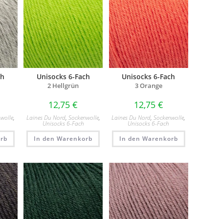
ch
Unisocks 6-Fach
Unisocks 6-Fach
2 Hellgrün​
3 Orange​
12,75
€
12,75
€
wolle
,
Laines Du Nord
,
Sockenwolle
,
Laines Du Nord
,
Sockenwolle
,
Unisocks 6-Fach
Unisocks 6-Fach
rb
In den Warenkorb
In den Warenkorb