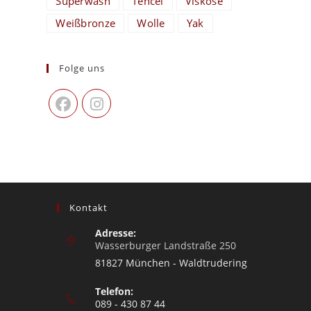
Superwash
Tencel
Viskose
Weißbronze
Wolle
Yak
Folge uns
Kontakt
Adresse:
Wasserburger Landstraße 250
81827 München - Waldtrudering
Telefon:
089 - 430 87 44