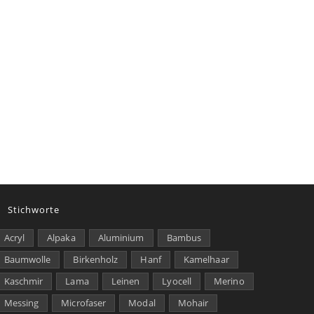
Stichworte
Acryl
Alpaka
Aluminium
Bambus
Baumwolle
Birkenholz
Hanf
Kamelhaar
Kaschmir
Lama
Leinen
Lyocell
Merino
Messing
Microfaser
Modal
Mohair