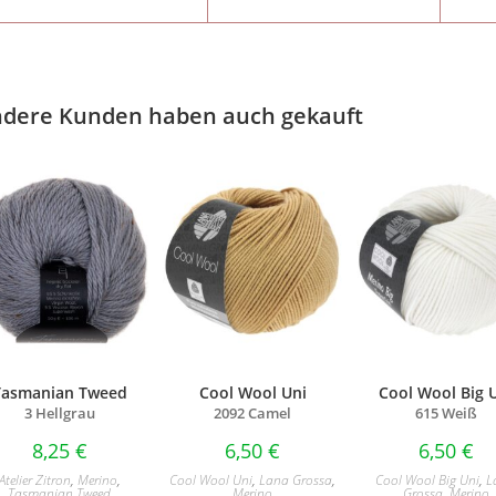
dere Kunden haben auch gekauft
Tasmanian Tweed
Cool Wool Uni
Cool Wool Big 
3 Hellgrau
2092 Camel
615 Weiß
8,25
€
6,50
€
6,50
€
Atelier Zitron
,
Merino
,
Cool Wool Uni
,
Lana Grossa
,
Cool Wool Big Uni
,
L
Tasmanian Tweed
Merino
Grossa
,
Merino