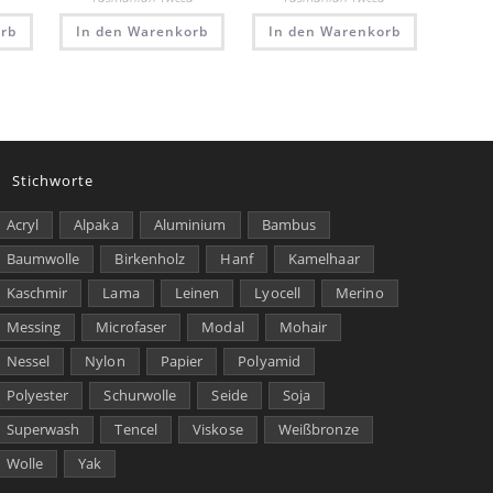
rb
In den Warenkorb
In den Warenkorb
Stichworte
Acryl
Alpaka
Aluminium
Bambus
Baumwolle
Birkenholz
Hanf
Kamelhaar
Kaschmir
Lama
Leinen
Lyocell
Merino
Messing
Microfaser
Modal
Mohair
Nessel
Nylon
Papier
Polyamid
Polyester
Schurwolle
Seide
Soja
Superwash
Tencel
Viskose
Weißbronze
Wolle
Yak