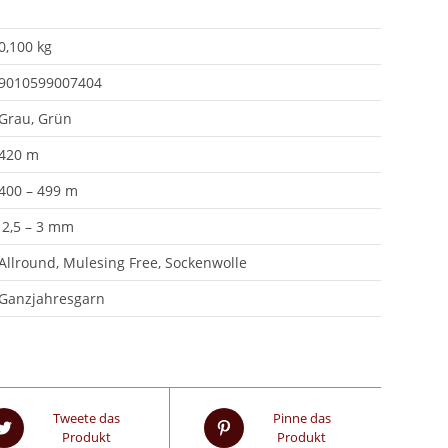
0,100 kg
9010599007404
Grau, Grün
420 m
400 – 499 m
2,5 – 3 mm
Allround, Mulesing Free, Sockenwolle
Ganzjahresgarn
Tweete das
Pinne das
Produkt
Produkt