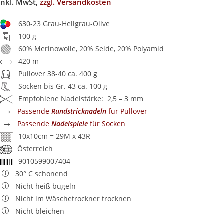
inkl. MwSt,
zzgl. Versandkosten
630-23 Grau-Hellgrau-Olive
100 g
60% Merinowolle, 20% Seide, 20% Polyamid
420 m
Pullover 38-40 ca. 400 g
Socken bis Gr. 43 ca. 100 g
Empfohlene Nadelstärke: 2,5 – 3 mm
→
Passende
Rundstricknadeln
für Pullover
→
Passende
Nadelspiele
für Socken
10x10cm = 29M x 43R
Österreich
9010599007404
30° C schonend
Nicht heiß bügeln
Nicht im Wäschetrockner trocknen
Nicht bleichen