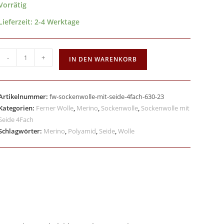
Vorrätig
Lieferzeit:
2-4 Werktage
-
+
IN DEN WARENKORB
Artikelnummer:
fw-sockenwolle-mit-seide-4fach-630-23
Kategorien:
Ferner Wolle
,
Merino
,
Sockenwolle
,
Sockenwolle mit
Seide 4Fach
Schlagwörter:
Merino
,
Polyamid
,
Seide
,
Wolle