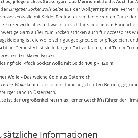
ches, pflegeleichtes Sockengarn aus Merino mit Seide. Auch für A
 der
Lungauer Sockenwolle Seide
aus der Wollgarnspinnerei Ferner in
inosockenwolle mit Seide. Bedingt durch den dezenten Glanz der 
se Sockenwolle alles mit was man sich für seine liebste Handarbei
hwertige Garn außer zum Socken stricken auch für Accessoires wi
tagskleidung ist die Wolle sehr gut geeignet. Sie ist pflegeleicht
chbar. Gemustert ist sie in langen Farbverläufen, mal Ton in Ton
prechenden klaren Farben.
esingfreie, 4fach Sockenwolle mit Seide 100 g – 420 m
ner Wolle – Das weiche Gold aus Österreich.
e
Ferner Wolle
kommt aus einem familiär geführten Betrieb, gegründ
zburger Land in Österreich.
te ist der Urgroßenkel Matthias Ferner Geschäftsführer der Firm
usätzliche Informationen