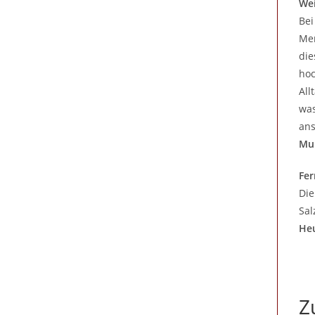
Wei
Bei
Mer
die
hoc
All
was
ans
Mul
Fer
Di
Sal
Heu
Z