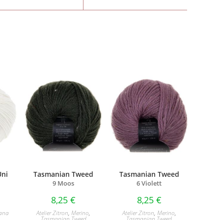
Uni
Tasmanian Tweed
Tasmanian Tweed
9 Moos
6 Violett
8,25
€
8,25
€
ana
Atelier Zitron
,
Merino
,
Atelier Zitron
,
Merino
,
Tasmanian Tweed
Tasmanian Tweed