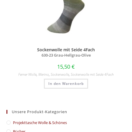
Sockenwolle mit Seide 4Fach
630-23 Grau-Hellgrau-Olive
15,50
€
Ferner Wolle
,
Merino
,
Sockenwolle
,
Sockenwolle mit Seide 4Fach
In den Warenkorb
Unsere Produkt-Kategorien
​Projekttasche Wolle & Schönes
Bücher