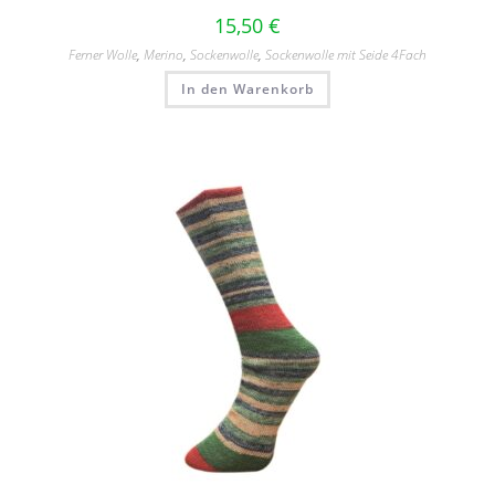
15,50
€
Ferner Wolle
,
Merino
,
Sockenwolle
,
Sockenwolle mit Seide 4Fach
In den Warenkorb