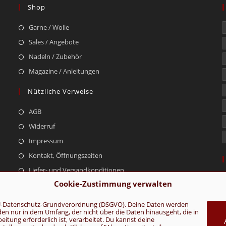
Shop
Garne / Wolle
Sales / Angebote
Nadeln / Zubehör
Magazine / Anleitungen
Nützliche Verweise
AGB
Widerruf
Impressum
Kontakt, Öffnungszeiten
Liefer- und Versandkonditionen
Cookie-Zustimmung verwalten
r EU-Datenschutz-Grundverordnung (DSGVO). Deine Daten werden
rden nur in dem Umfang, der nicht über die Daten hinausgeht, die in
AGB
Konta
tung erforderlich ist, verarbeitet. Du kannst deine