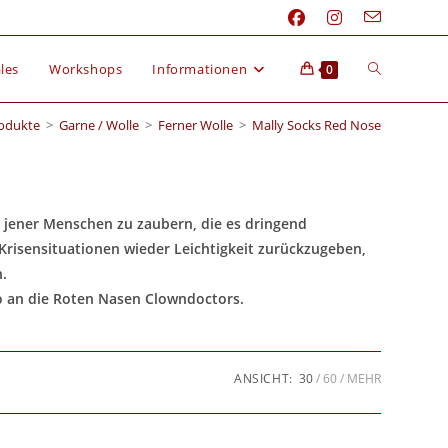
les
Workshops
Informationen
0
odukte
>
Garne / Wolle
>
Ferner Wolle
>
Mally Socks Red Nose
ht jener Menschen zu zaubern, die es dringend
risensituationen wieder Leichtigkeit zurückzugeben,
.
o an die Roten Nasen Clowndoctors.
ANSICHT:
30
60
MEHR