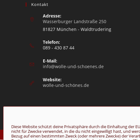
Kontakt
Adresse:
Wasserburger Landstraße 250
81827 München - Waldtrudering
Telefon:
089 - 430 87 44
E-Mail:
info@wolle-und-schoenes.de
Website:
wolle-und-schönes.de
Diese Website schützt deine Privatsphäre durch die Einhaltung de
nicht für Zwecke verwendet, in die du nicht eingewilligt hast, und we
© Copyright 2026 - Wolle & Schönes
Bezug auf einen bestimmten Zweck (oder mehrere Zwecke) der Verarbei