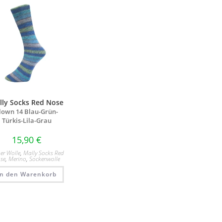
lly Socks Red Nose
lown 14 Blau-Grün-
Türkis-Lila-Grau
15,90
€
er Wolle
,
Mally Socks Red
se
,
Merino
,
Sockenwolle
In den Warenkorb