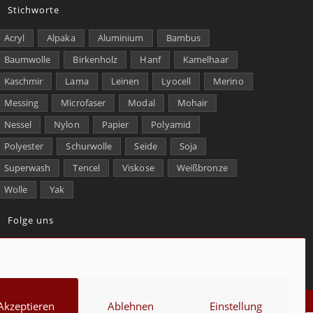
Stichworte
Acryl
Alpaka
Aluminium
Bambus
Baumwolle
Birkenholz
Hanf
Kamelhaar
Kaschmir
Lama
Leinen
Lyocell
Merino
Messing
Microfaser
Modal
Mohair
Nessel
Nylon
Papier
Polyamid
Polyester
Schurwolle
Seide
Soja
Superwash
Tencel
Viskose
Weißbronze
Wolle
Yak
Folge uns
kt
Über uns
Datenschutz
Impressum
Cookie-Richtlinie (EU)
Akzeptieren
Ablehnen
Einstellung