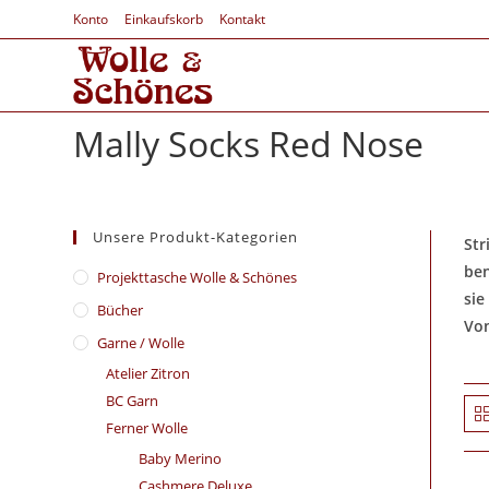
Konto
Einkaufskorb
Kontakt
Mally Socks Red Nose
Unsere Produkt-Kategorien
Str
ben
​Projekttasche Wolle & Schönes
sie
Bücher
Von
Garne / Wolle
Atelier Zitron
BC Garn
Ferner Wolle
Baby Merino
Cashmere Deluxe