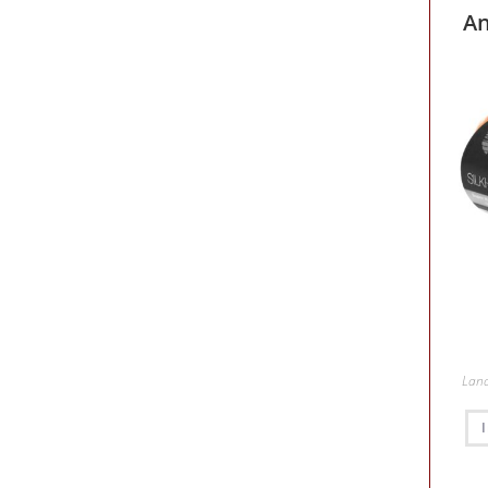
An
Lan