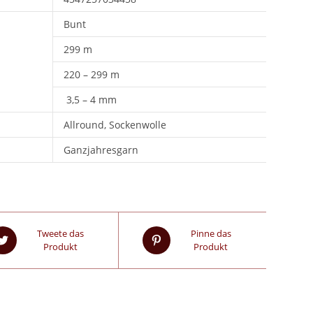
Bunt
299 m
220 – 299 m
3,5 – 4 mm
Allround, Sockenwolle
Ganzjahresgarn
Tweete das
Pinne das
Produkt
Produkt