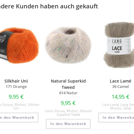
dere Kunden haben auch gekauft
Silkhair Uni
Natural Superkid
Lace Lamé
171 Orange
39 Camel
Tweed
614 Natur
9,95
€
14,95
€
9,95
€
a Grossa
,
Mohair
,
Silkhair
Lace Lamé
,
Lang Ya
Uni
Mohair
,
Seide
Lana Grossa
,
Mohair
,
Natural
Superkid Tweed
In den Warenkorb
In den Warenko
In den Warenkorb