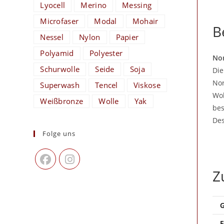
Lyocell
Merino
Messing
Microfaser
Modal
Mohair
B
Nessel
Nylon
Papier
Polyamid
Polyester
Nor
Schurwolle
Seide
Soja
Die
Nor
Superwash
Tencel
Viskose
Wol
Weißbronze
Wolle
Yak
bes
Des
Folge uns
Z