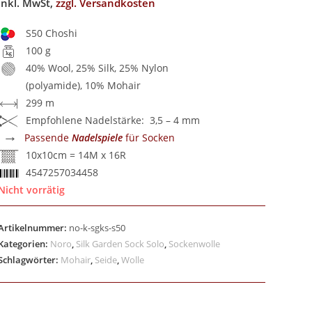
inkl. MwSt,
zzgl. Versandkosten
S50 Choshi
100 g
40% Wool, 25% Silk, 25% Nylon
(polyamide), 10% Mohair
299 m
Empfohlene Nadelstärke: 3,5 – 4 mm
→
Passende
Nadelspiele
für Socken
10x10cm = 14M x 16R
4547257034458
Nicht vorrätig
Artikelnummer:
no-k-sgks-s50
Kategorien:
Noro
,
Silk Garden Sock Solo
,
Sockenwolle
Schlagwörter:
Mohair
,
Seide
,
Wolle