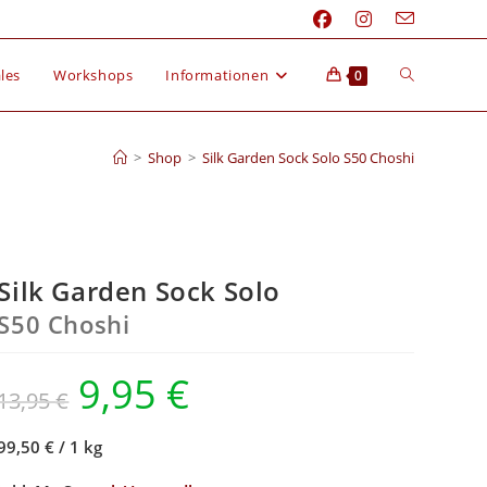
les
Workshops
Informationen
0
>
Shop
>
Silk Garden Sock Solo S50 Choshi
Silk Garden Sock Solo
S50 Choshi
9,95
€
13,95
€
99,50 €
/
1 kg