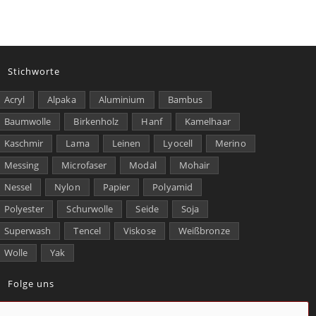
Stichworte
Acryl
Alpaka
Aluminium
Bambus
Baumwolle
Birkenholz
Hanf
Kamelhaar
Kaschmir
Lama
Leinen
Lyocell
Merino
Messing
Microfaser
Modal
Mohair
Nessel
Nylon
Papier
Polyamid
Polyester
Schurwolle
Seide
Soja
Superwash
Tencel
Viskose
Weißbronze
Wolle
Yak
Folge uns