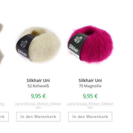
Silkhair Uni
Silkhair Uni
52 Rohweiß
75 Magnolie
9,95
€
9,95
€
rns
,
Lana Grossa
,
Mohair
,
Silkhair
Lana Grossa
,
Mohair
,
Silkhair
Uni
Uni
rb
In den Warenkorb
In den Warenkorb