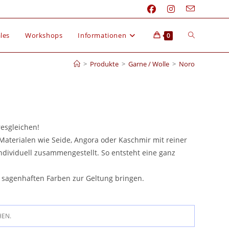
les
Workshops
Informationen
0
>
Produkte
>
Garne / Wolle
>
Noro
esgleichen!
Materialen wie Seide, Angora oder Kaschmir mit reiner
individuell zusammengestellt. So entsteht eine ganz
 sagenhaften Farben zur Geltung bringen.
HEN.