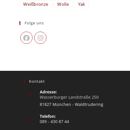
Weißbronze
Wolle
Yak
Folge uns
Kontakt
Adresse:
Wasserburger Landstraße 250
81827 München - Waldtrudering
Telefon:
089 - 430 87 44