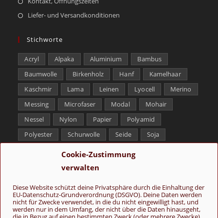
Kontakt, Öffnungszeiten
Liefer- und Versandkonditionen
Stichworte
Acryl
Alpaka
Aluminium
Bambus
Baumwolle
Birkenholz
Hanf
Kamelhaar
Kaschmir
Lama
Leinen
Lyocell
Merino
Messing
Microfaser
Modal
Mohair
Nessel
Nylon
Papier
Polyamid
Polyester
Schurwolle
Seide
Soja
Superwash
Tencel
Viskose
Weißbronze
Cookie-Zustimmung
Wolle
Yak
verwalten
Folge uns
Diese Website schützt deine Privatsphäre durch die Einhaltung der
EU-Datenschutz-Grundverordnung (DSGVO). Deine Daten werden
nicht für Zwecke verwendet, in die du nicht eingewilligt hast, und
werden nur in dem Umfang, der nicht über die Daten hinausgeht,
die in Bezug auf einen bestimmten Zweck (oder mehrere Zwecke)