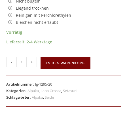
Nicht bügeln
Liegend trocknen
Reinigen mit Perchlorethylen
Bleichen nicht erlaubt
Vorrätig
Lieferzeit:
2-4 Werktage
-
+
IN DEN WARENKORB
Artikelnummer:
lg-1295-20
Kategorien:
Alpaka
,
Lana Grossa
,
Setasuri
Schlagwörter:
Alpaka
,
Seide