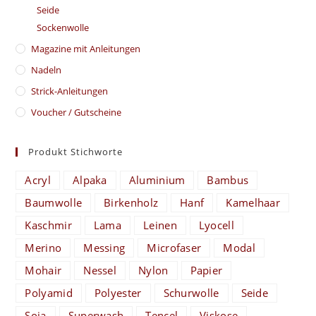
Seide
Sockenwolle
Magazine mit Anleitungen
Nadeln
Strick-Anleitungen
Voucher / Gutscheine
Produkt Stichworte
Acryl
Alpaka
Aluminium
Bambus
Baumwolle
Birkenholz
Hanf
Kamelhaar
Kaschmir
Lama
Leinen
Lyocell
Merino
Messing
Microfaser
Modal
Mohair
Nessel
Nylon
Papier
Polyamid
Polyester
Schurwolle
Seide
Soja
Superwash
Tencel
Viskose