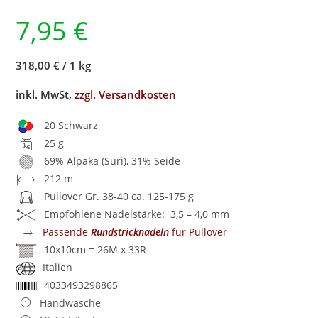
7,95
€
318,00 €
/
1 kg
inkl. MwSt,
zzgl. Versandkosten
20 Schwarz
25 g
69% Alpaka (Suri), 31% Seide
212 m
Pullover Gr. 38-40 ca. 125-175 g
Empfohlene Nadelstärke: 3,5 – 4,0 mm
→
Passende
Rundstricknadeln
für Pullover
10x10cm = 26M x 33R
Italien
4033493298865
Handwäsche