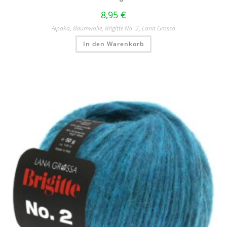
8,95
€
Alpaka
,
Baumwolle
,
Brigitte No. 2
,
Lana Grossa
In den Warenkorb