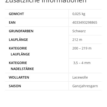
GEWICHT
0,025 kg
EAN
4033493298865
Schwarz
212 m
200 – 219 m
3,5 – 4 mm
WOLLARTEN
Lacewolle
SAISON
Ganzjahresgarn