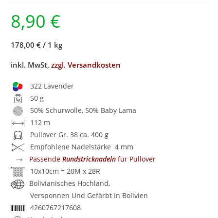
8,90
€
178,00 €
/
1 kg
inkl. MwSt,
zzgl. Versandkosten
322 Lavender
50 g
50% Schurwolle, 50% Baby Lama
112 m
Pullover Gr. 38 ca. 400 g
Empfohlene Nadelstärke 4 mm
→
Passende
Rundstricknadeln
für Pullover
10x10cm = 20M x 28R
Bolivianisches Hochland,
Versponnen Und Gefärbt In Bolivien
4260767217608