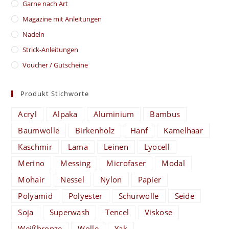
Garne nach Art
Magazine mit Anleitungen
Nadeln
Strick-Anleitungen
Voucher / Gutscheine
Produkt Stichworte
Acryl
Alpaka
Aluminium
Bambus
Baumwolle
Birkenholz
Hanf
Kamelhaar
Kaschmir
Lama
Leinen
Lyocell
Merino
Messing
Microfaser
Modal
Mohair
Nessel
Nylon
Papier
Polyamid
Polyester
Schurwolle
Seide
Soja
Superwash
Tencel
Viskose
Weißbronze
Wolle
Yak