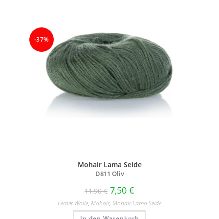
-37%
Mohair Lama Seide
D811 Oliv
7,50
€
11,90
€
Ferner Wolle
,
Mohair
,
Mohair Lama Seide
In den Warenkorb