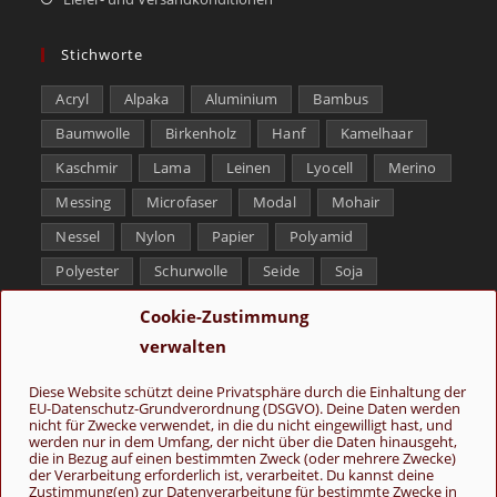
Stichworte
Acryl
Alpaka
Aluminium
Bambus
Baumwolle
Birkenholz
Hanf
Kamelhaar
Kaschmir
Lama
Leinen
Lyocell
Merino
Messing
Microfaser
Modal
Mohair
Nessel
Nylon
Papier
Polyamid
Polyester
Schurwolle
Seide
Soja
Superwash
Tencel
Viskose
Weißbronze
Cookie-Zustimmung
Wolle
Yak
verwalten
Folge uns
Diese Website schützt deine Privatsphäre durch die Einhaltung der
EU-Datenschutz-Grundverordnung (DSGVO). Deine Daten werden
nicht für Zwecke verwendet, in die du nicht eingewilligt hast, und
werden nur in dem Umfang, der nicht über die Daten hinausgeht,
die in Bezug auf einen bestimmten Zweck (oder mehrere Zwecke)
der Verarbeitung erforderlich ist, verarbeitet. Du kannst deine
Zustimmung(en) zur Datenverarbeitung für bestimmte Zwecke in