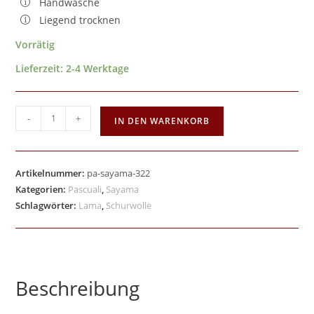
Handwäsche
Liegend trocknen
Vorrätig
Lieferzeit:
2-4 Werktage
-
+
IN DEN WARENKORB
Artikelnummer:
pa-sayama-322
Kategorien:
Pascuali
,
Sayama
Schlagwörter:
Lama
,
Schurwolle
Beschreibung