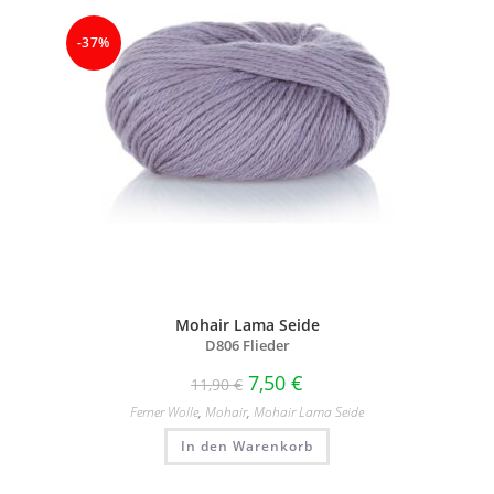
-37%
Mohair Lama Seide
D806 Flieder
7,50
€
11,90
€
Ferner Wolle
,
Mohair
,
Mohair Lama Seide
In den Warenkorb