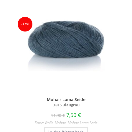
-37%
Mohair Lama Seide
D815 Blaugrau
7,50
€
11,90
€
Ferner Wolle
,
Mohair
,
Mohair Lama Seide
In den Warenkorb