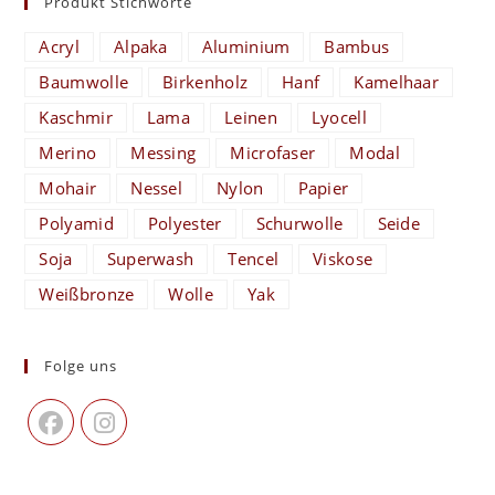
Produkt Stichworte
Acryl
Alpaka
Aluminium
Bambus
Baumwolle
Birkenholz
Hanf
Kamelhaar
Kaschmir
Lama
Leinen
Lyocell
Merino
Messing
Microfaser
Modal
Mohair
Nessel
Nylon
Papier
Polyamid
Polyester
Schurwolle
Seide
Soja
Superwash
Tencel
Viskose
Weißbronze
Wolle
Yak
Folge uns