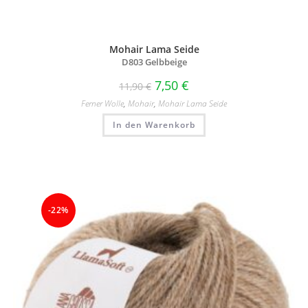
Mohair Lama Seide
D803 Gelbbeige
7,50
€
11,90
€
Ferner Wolle
,
Mohair
,
Mohair Lama Seide
In den Warenkorb
-22%