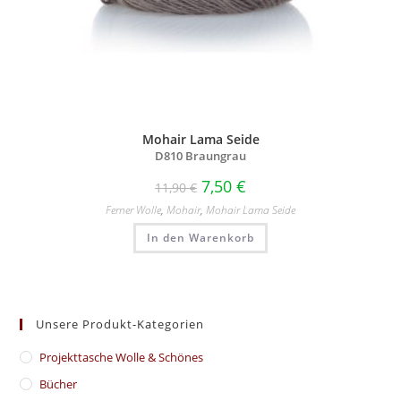
Mohair Lama Seide
D810 Braungrau
7,50
€
11,90
€
Ferner Wolle
,
Mohair
,
Mohair Lama Seide
In den Warenkorb
Unsere Produkt-Kategorien
​Projekttasche Wolle & Schönes
Bücher