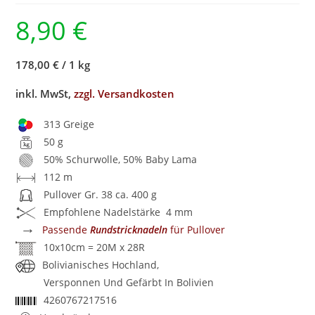
8,90
€
178,00 €
/
1 kg
inkl. MwSt,
zzgl. Versandkosten
313 Greige
50 g
50% Schurwolle, 50% Baby Lama
112 m
Pullover Gr. 38 ca. 400 g
Empfohlene Nadelstärke 4 mm
→
Passende
Rundstricknadeln
für Pullover
10x10cm = 20M x 28R
Bolivianisches Hochland,
Versponnen Und Gefärbt In Bolivien
4260767217516