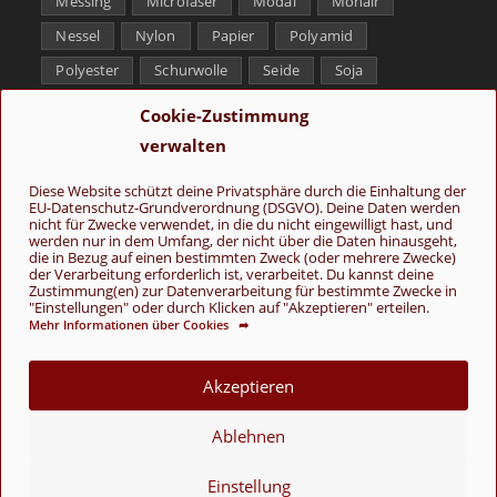
Messing
Microfaser
Modal
Mohair
Nessel
Nylon
Papier
Polyamid
Polyester
Schurwolle
Seide
Soja
Superwash
Tencel
Viskose
Weißbronze
Cookie-Zustimmung
Wolle
Yak
verwalten
Folge uns
Diese Website schützt deine Privatsphäre durch die Einhaltung der
EU-Datenschutz-Grundverordnung (DSGVO). Deine Daten werden
nicht für Zwecke verwendet, in die du nicht eingewilligt hast, und
werden nur in dem Umfang, der nicht über die Daten hinausgeht,
die in Bezug auf einen bestimmten Zweck (oder mehrere Zwecke)
der Verarbeitung erforderlich ist, verarbeitet. Du kannst deine
Zustimmung(en) zur Datenverarbeitung für bestimmte Zwecke in
"Einstellungen" oder durch Klicken auf "Akzeptieren" erteilen.
Mehr Informationen über Cookies ➦
AGB
Kontakt
Über uns
Datenschutz
Impressum
Cookie-Richtlinie (EU)
Akzeptieren
© Copyright 2026 - Wolle & Schönes
Ablehnen
VERTRAG WIDERRUFEN
Einstellung