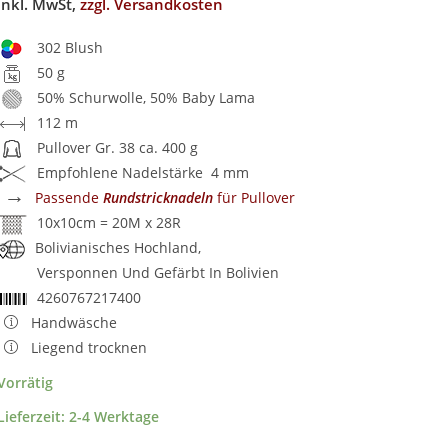
inkl. MwSt,
zzgl. Versandkosten
302 Blush
50 g
50% Schurwolle, 50% Baby Lama
112 m
Pullover Gr. 38 ca. 400 g
Empfohlene Nadelstärke 4 mm
→
Passende
Rundstricknadeln
für Pullover
10x10cm = 20M x 28R
Bolivianisches Hochland,
Versponnen Und Gefärbt In Bolivien
4260767217400
Handwäsche
Liegend trocknen
Vorrätig
Lieferzeit:
2-4 Werktage