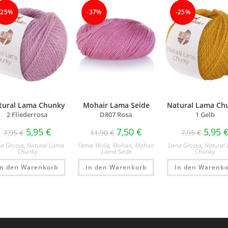
-25%
-37%
-25%
tural Lama Chunky
Mohair Lama Seide
Natural Lama Ch
2 Fliederrosa
D807 Rosa
1 Gelb
5,95
€
7,50
€
5,95
7,95
€
11,90
€
7,95
€
a Grossa
,
Natural Lama
Ferner Wolle
,
Mohair
,
Mohair
Lana Grossa
,
Natural
Chunky
Lama Seide
Chunky
In den Warenkorb
In den Warenkorb
In den Warenko