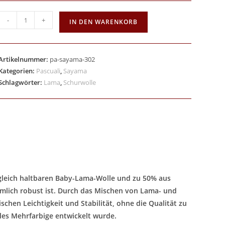
-
+
IN DEN WARENKORB
Artikelnummer:
pa-sayama-302
Kategorien:
Pascuali
,
Sayama
Schlagwörter:
Lama
,
Schurwolle
gleich haltbaren Baby-Lama-Wolle und zu 50% aus
iemlich robust ist. Durch das Mischen von Lama- und
chen Leichtigkeit und Stabilität, ohne die Qualität zu
lles Mehrfarbige entwickelt wurde.