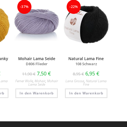
-37%
-22%
unky
Mohair Lama Seide
Natural Lama Fine
D806 Flieder
108 Schwarz
€
7,50
€
6,95
€
11,90
€
8,95
€
 Lama
Ferner Wolle
,
Mohair
,
Mohair
Lana Grossa
,
Natural Lama
Lama Seide
Fine
rb
In den Warenkorb
In den Warenkorb