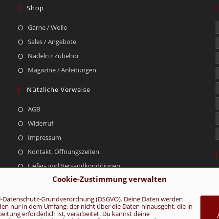
Shop
Garne / Wolle
Sales / Angebote
Nadeln / Zubehör
Magazine / Anleitungen
Nützliche Verweise
AGB
Widerruf
Impressum
Kontakt, Öffnungszeiten
Liefer- und Versandkonditionen
Cookie-Zustimmung verwalten
r EU-Datenschutz-Grundverordnung (DSGVO). Deine Daten werden
rden nur in dem Umfang, der nicht über die Daten hinausgeht, die in
AGB
Konta
tung erforderlich ist, verarbeitet. Du kannst deine