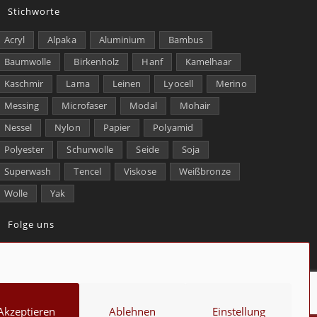
Stichworte
Acryl
Alpaka
Aluminium
Bambus
Baumwolle
Birkenholz
Hanf
Kamelhaar
Kaschmir
Lama
Leinen
Lyocell
Merino
Messing
Microfaser
Modal
Mohair
Nessel
Nylon
Papier
Polyamid
Polyester
Schurwolle
Seide
Soja
Superwash
Tencel
Viskose
Weißbronze
Wolle
Yak
Folge uns
kt
Über uns
Datenschutz
Impressum
Cookie-Richtlinie (EU)
Akzeptieren
Ablehnen
Einstellung