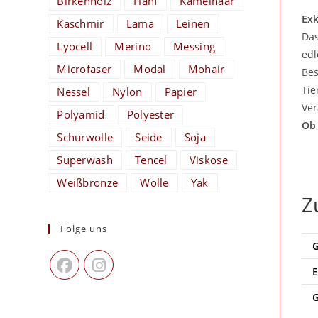
Birkenholz
Hanf
Kamelhaar
Exk
Kaschmir
Lama
Leinen
Da
Lyocell
Merino
Messing
edl
Microfaser
Modal
Mohair
Bes
Tie
Nessel
Nylon
Papier
Ver
Polyamid
Polyester
Ob 
Schurwolle
Seide
Soja
Superwash
Tencel
Viskose
Weißbronze
Wolle
Yak
Z
Folge uns