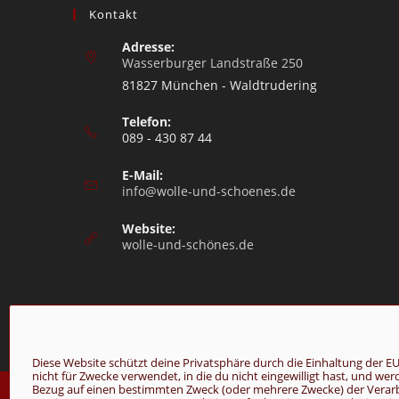
Kontakt
Adresse:
Wasserburger Landstraße 250
81827 München - Waldtrudering
Telefon:
089 - 430 87 44
E-Mail:
info@wolle-und-schoenes.de
Website:
wolle-und-schönes.de
Diese Website schützt deine Privatsphäre durch die Einhaltung de
nicht für Zwecke verwendet, in die du nicht eingewilligt hast, und we
© Copyright 2026 - Wolle & Schönes
Bezug auf einen bestimmten Zweck (oder mehrere Zwecke) der Verarbei