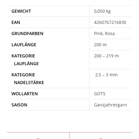
GEWICHT
0,050 kg
EAN
4260767216830
Pink, Rosa
200 m
200 – 219 m
2,5 – 3 mm
WOLLARTEN
GOTS
SAISON
Ganzjahresgarn