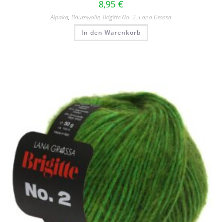
8,95
€
Alpaka
,
Baumwolle
,
Brigitte No. 2
,
Lana Grossa
In den Warenkorb