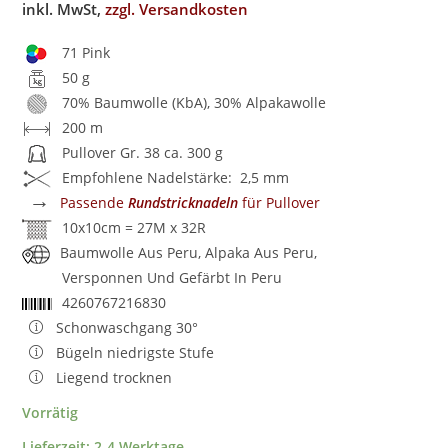
inkl. MwSt,
zzgl. Versandkosten
71 Pink
50 g
70% Baumwolle (KbA), 30% Alpakawolle
200 m
Pullover Gr. 38 ca. 300 g
Empfohlene Nadelstärke: 2,5 mm
→
Passende
Rundstricknadeln
für Pullover
10x10cm = 27M x 32R
Baumwolle Aus Peru, Alpaka Aus Peru,
Versponnen Und Gefärbt In Peru
4260767216830
Schonwaschgang 30°
Bügeln niedrigste Stufe
Liegend trocknen
Vorrätig
Lieferzeit:
2-4 Werktage