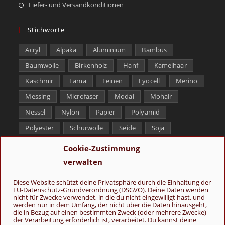
Liefer- und Versandkonditionen
Stichworte
Acryl
Alpaka
Aluminium
Bambus
Baumwolle
Birkenholz
Hanf
Kamelhaar
Kaschmir
Lama
Leinen
Lyocell
Merino
Messing
Microfaser
Modal
Mohair
Nessel
Nylon
Papier
Polyamid
Polyester
Schurwolle
Seide
Soja
Superwash
Tencel
Viskose
Weißbronze
Cookie-Zustimmung
Wolle
Yak
verwalten
Folge uns
Diese Website schützt deine Privatsphäre durch die Einhaltung der
EU-Datenschutz-Grundverordnung (DSGVO). Deine Daten werden
nicht für Zwecke verwendet, in die du nicht eingewilligt hast, und
werden nur in dem Umfang, der nicht über die Daten hinausgeht,
die in Bezug auf einen bestimmten Zweck (oder mehrere Zwecke)
der Verarbeitung erforderlich ist, verarbeitet. Du kannst deine