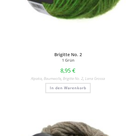
Brigitte No. 2
1 Grün
8,95
€
Alpaka
,
Baumwolle
,
Brigitte No. 2
,
Lana Grossa
In den Warenkorb