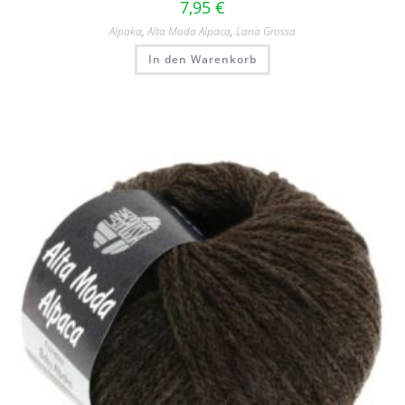
7,95
€
Alpaka
,
Alta Moda Alpaca
,
Lana Grossa
In den Warenkorb