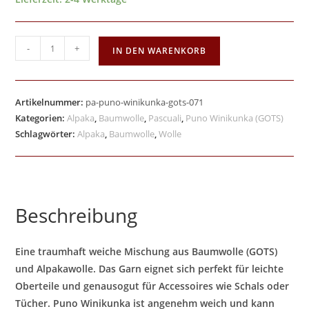
-
+
IN DEN WARENKORB
Artikelnummer:
pa-puno-winikunka-gots-071
Kategorien:
Alpaka
,
Baumwolle
,
Pascuali
,
Puno Winikunka (GOTS)
Schlagwörter:
Alpaka
,
Baumwolle
,
Wolle
Beschreibung
Eine traumhaft weiche Mischung aus Baumwolle (GOTS)
und Alpakawolle. Das Garn eignet sich perfekt für leichte
Oberteile und genausogut für Accessoires wie Schals oder
Tücher. Puno Winikunka ist angenehm weich und kann