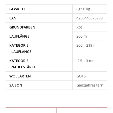
GEWICHT
0,050 kg
EAN
4260448878739
Rot
200 m
200 – 219 m
2,5 – 3 mm
WOLLARTEN
GOTS
SAISON
Ganzjahresgarn