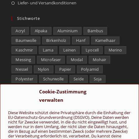
Liefer- und Versandkonditionen
Stichworte
Acryl
Alpaka
Aluminium
Bambus
Baumwolle
Birkenholz
Hanf
Kamelhaar
Kaschmir
Lama
Leinen
Lyocell
Merino
Messing
Microfaser
Modal
Mohair
Nessel
Nylon
Papier
Polyamid
Polyester
Schurwolle
Seide
Soja
Superwash
Tencel
Viskose
Weißbronze
Cookie-Zustimmung
Wolle
Yak
verwalten
Folge uns
Diese Website schützt deine Privatsphäre durch die Einhaltung der
EU-Datenschutz-Grundverordnung (DSGVO). Deine Daten werden
nicht für Zwecke verwendet, in die du nicht eingewilligt hast, und
werden nur in dem Umfang, der nicht über die Daten hinausgeht,
die in Bezug auf einen bestimmten Zweck (oder mehrere Zwecke)
der Verarbeitung erforderlich ist, verarbeitet. Du kannst deine