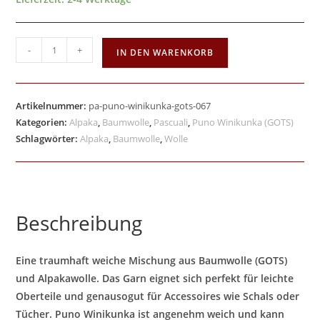
-
+
IN DEN WARENKORB
Artikelnummer:
pa-puno-winikunka-gots-067
Kategorien:
Alpaka
,
Baumwolle
,
Pascuali
,
Puno Winikunka (GOTS)
Schlagwörter:
Alpaka
,
Baumwolle
,
Wolle
Beschreibung
Eine traumhaft weiche Mischung aus Baumwolle (GOTS)
und Alpakawolle. Das Garn eignet sich perfekt für leichte
Oberteile und genausogut für Accessoires wie Schals oder
Tücher. Puno Winikunka ist angenehm weich und kann