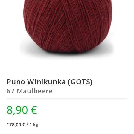
Puno Winikunka (GOTS)
67 Maulbeere
8,90
€
178,00 €
/
1 kg