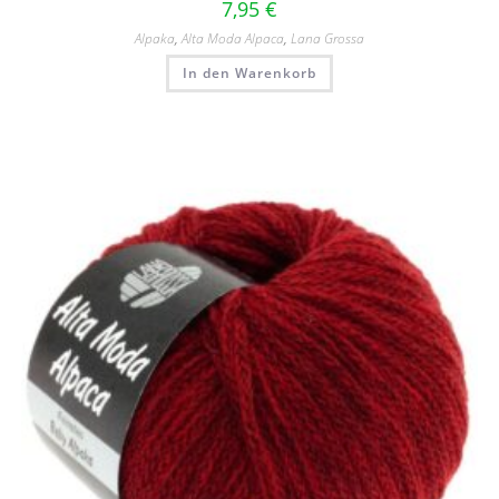
7,95
€
Alpaka
,
Alta Moda Alpaca
,
Lana Grossa
In den Warenkorb