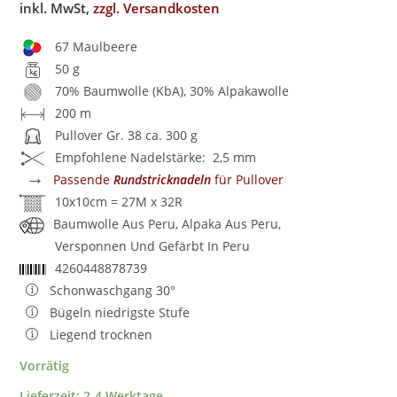
inkl. MwSt,
zzgl. Versandkosten
67 Maulbeere
50 g
70% Baumwolle (KbA), 30% Alpakawolle
200 m
Pullover Gr. 38 ca. 300 g
Empfohlene Nadelstärke: 2,5 mm
→
Passende
Rundstricknadeln
für Pullover
10x10cm = 27M x 32R
Baumwolle Aus Peru, Alpaka Aus Peru,
Versponnen Und Gefärbt In Peru
4260448878739
Schonwaschgang 30°
Bügeln niedrigste Stufe
Liegend trocknen
Vorrätig
Lieferzeit:
2-4 Werktage