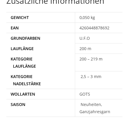
Zusätzliche Informationen
GEWICHT
0,050 kg
EAN
4260448878692
U.F.O
200 m
200 – 219 m
2,5 – 3 mm
WOLLARTEN
GOTS
SAISON
Neuheiten,
Ganzjahresgarn