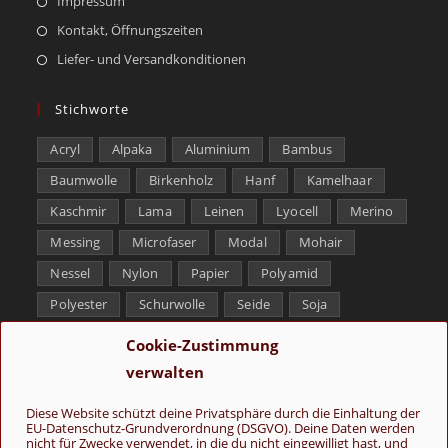
Impressum
Kontakt, Öffnungszeiten
Liefer- und Versandkonditionen
Stichworte
Acryl
Alpaka
Aluminium
Bambus
Baumwolle
Birkenholz
Hanf
Kamelhaar
Kaschmir
Lama
Leinen
Lyocell
Merino
Messing
Microfaser
Modal
Mohair
Nessel
Nylon
Papier
Polyamid
Polyester
Schurwolle
Seide
Soja
Superwash
Tencel
Viskose
Weißbronze
Cookie-Zustimmung
Wolle
Yak
verwalten
Folge uns
Diese Website schützt deine Privatsphäre durch die Einhaltung der
EU-Datenschutz-Grundverordnung (DSGVO). Deine Daten werden
nicht für Zwecke verwendet, in die du nicht eingewilligt hast, und