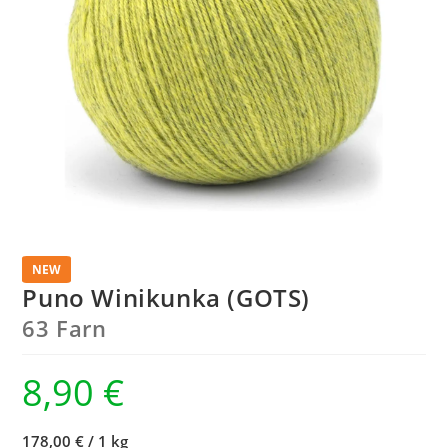
NEW
Puno Winikunka (GOTS)
63 Farn
8,90
€
178,00 €
/
1 kg