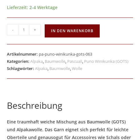
Lieferzeit:
2-4 Werktage
-
+
IN DEN WARENKORB
Artikelnummer:
pa-puno-winikunka-gots-063
Kategorien:
Alpaka
,
Baumwolle
,
Pascuali
,
Puno Winikunka (GOTS)
Schlagwörter:
Alpaka
,
Baumwolle
,
Wolle
Beschreibung
Eine traumhaft weiche Mischung aus Baumwolle (GOTS)
und Alpakawolle. Das Garn eignet sich perfekt für leichte
Oberteile und genausogut für Accessoires wie Schals oder