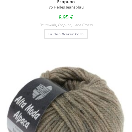
Ecopuno
75 Helles Jeansblau
8,95
€
Baumwolle
,
Ecopuno
,
Lana Grossa
In den Warenkorb