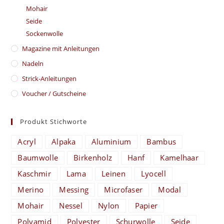
Mohair
Seide
Sockenwolle
Magazine mit Anleitungen
Nadeln
Strick-Anleitungen
Voucher / Gutscheine
Produkt Stichworte
Acryl
Alpaka
Aluminium
Bambus
Baumwolle
Birkenholz
Hanf
Kamelhaar
Kaschmir
Lama
Leinen
Lyocell
Merino
Messing
Microfaser
Modal
Mohair
Nessel
Nylon
Papier
Polyamid
Polyester
Schurwolle
Seide