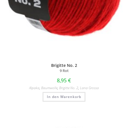
Brigitte No. 2
9 Rot
8,95
€
Alpaka
,
Baumwolle
,
Brigitte No. 2
,
Lana Grossa
In den Warenkorb