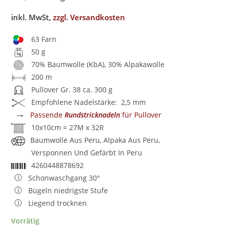
inkl. MwSt,
zzgl. Versandkosten
63 Farn
50 g
70% Baumwolle (KbA), 30% Alpakawolle
200 m
Pullover Gr. 38 ca. 300 g
Empfohlene Nadelstärke: 2,5 mm
→
Passende
Rundstricknadeln
für Pullover
10x10cm = 27M x 32R
Baumwolle Aus Peru, Alpaka Aus Peru,
Versponnen Und Gefärbt In Peru
4260448878692
Schonwaschgang 30°
Bügeln niedrigste Stufe
Liegend trocknen
Vorrätig