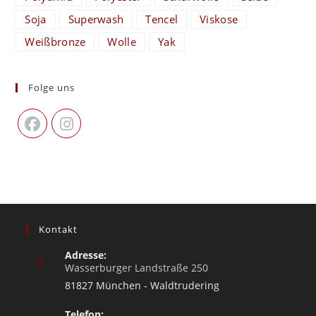
Soja
Superwash
Tencel
Viskose
Weißbronze
Wolle
Yak
Folge uns
Kontakt
Adresse:
Wasserburger Landstraße 250
81827 München - Waldtrudering
Telefon: