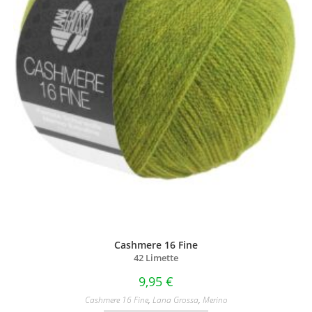
Cashmere 16 Fine
42 Limette
9,95
€
Cashmere 16 Fine
,
Lana Grossa
,
Merino