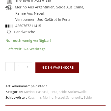
10x10cm = 25M x 30R
Merino Aus Argentinien, Seide Aus China,
Ramie Aus Nepal,
Versponnen Und Gefärbt In Peru
4260767211415
Handwäsche
Nur noch wenig verfügbar!
Lieferzeit:
2-4 Werktage
-
+
IN DEN WARENKORB
Artikelnummer:
pa-pinta-115
Kategorien:
Merino
,
Pascuali
,
Pinta
,
Seide
,
Sockenwolle
Schlagwörter:
Kaschmir
,
Merino
,
Nessel
,
Schurwolle
,
Seide