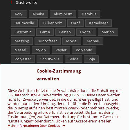
Stichworte
Acryl
Alpaka
Aluminium
Bambus
Baumwolle
Birkenholz
Hanf
Kamelhaar
Kaschmir
Lama
Leinen
Lyocell
Merino
Messing
Microfaser
Modal
Mohair
Nessel
Nylon
Papier
Polyamid
Polyester
Schurwolle
Seide
Soja
Superwash
Tencel
Viskose
Weißbronze
Cookie-Zustimmung
Wolle
Yak
verwalten
Folge uns
Diese Website schützt deine Privatsphäre durch die Einhaltung der
EU-Datenschutz-Grundverordnung (DSGVO). Deine Daten werden
nicht für Zwecke verwendet, in die du nicht eingewilligt hast, und
werden nur in dem Umfang, der nicht über die Daten hinausgeht,
die in Bezug auf einen bestimmten Zweck (oder mehrere Zwecke)
der Verarbeitung erforderlich ist, verarbeitet. Du kannst deine
Zustimmung(en) zur Datenverarbeitung für bestimmte Zwecke in
"Einstellungen" oder durch Klicken auf "Akzeptieren" erteilen.
Mehr Informationen über Cookies ➦