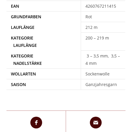
EAN
4260767211415
Rot
212 m
200 – 219 m
3 – 3,5 mm, 3,5 –
4 mm
WOLLARTEN
Sockenwolle
SAISON
Ganzjahresgarn