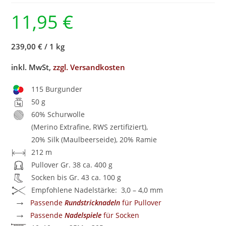
11,95
€
239,00 €
/
1 kg
inkl. MwSt,
zzgl. Versandkosten
115 Burgunder
50 g
60% Schurwolle
(Merino Extrafine, RWS zertifiziert),
20% Silk (Maulbeerseide), 20% Ramie
212 m
Pullover Gr. 38 ca. 400 g
Socken bis Gr. 43 ca. 100 g
Empfohlene Nadelstärke: 3,0 – 4,0 mm
→
Passende
Rundstricknadeln
für Pullover
→
Passende
Nadelspiele
für Socken