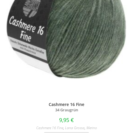
Cashmere 16 Fine
34 Graugrün
9,95
€
Cashmere 16 Fine
,
Lana Grossa
,
Merino