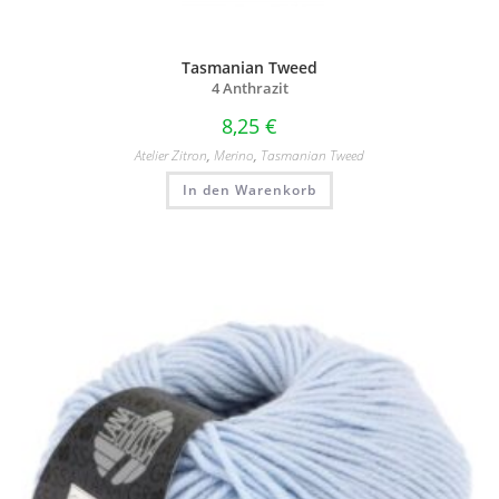
Tasmanian Tweed
4 Anthrazit
8,25
€
Atelier Zitron
,
Merino
,
Tasmanian Tweed
In den Warenkorb