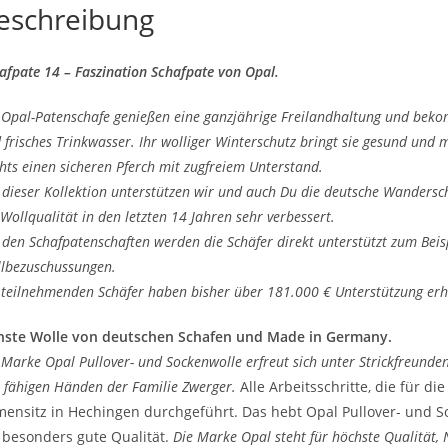
eschreibung
afpate 14 – Faszination Schafpate von Opal.
 Opal-Patenschafe genießen eine ganzjährige Freilandhaltung und bekom
 frisches Trinkwasser. Ihr wolliger Winterschutz bringt sie gesund und
hts einen sicheren Pferch mit zugfreiem Unterstand.
 dieser Kollektion unterstützen wir und auch Du die deutsche Wandersc
 Wollqualität in den letzten 14 Jahren sehr verbessert.
 den Schafpatenschaften werden die Schäfer direkt unterstützt zum Beis
lbezuschussungen.
 teilnehmenden Schäfer haben bisher über 181.000 € Unterstützung erh
nste Wolle von deutschen Schafen und Made in Germany.
 Marke Opal Pullover- und Sockenwolle erfreut sich unter Strickfreunden 
 fähigen Händen der Familie Zwerger.
Alle Arbeitsschritte, die für d
mensitz in Hechingen durchgeführt. Das hebt Opal Pullover- und S
 besonders gute Qualität.
Die Marke Opal steht für höchste Qualität,