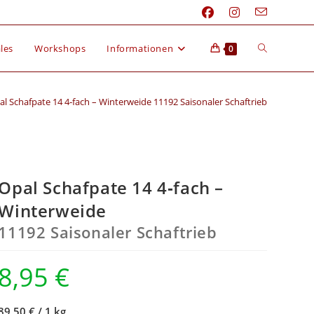
les
Workshops
Informationen
0
l Schafpate 14 4‑fach – Winterweide 11192 Saisonaler Schaftrieb
Opal Schafpate 14 4‑fach –
Winterweide
11192 Saisonaler Schaftrieb
8,95
€
89,50 €
/
1 kg