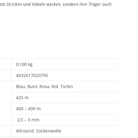
 am Stricken und Häkeln wecken, sondern ihre Träger auch
0,100 kg
4032617020795
Blau, Bunt, Rosa, Rot, Türkis
425 m
400 – 499 m
2,5 – 3 mm
Allround, Sockenwolle