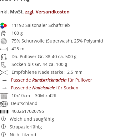
inkl. MwSt,
zzgl. Versandkosten
11192 Saisonaler Schaftrieb
100 g
75% Schurwolle (Superwash), 25% Polyamid
425 m
Da. Pullover Gr. 38-40 ca. 500 g
Socken bis Gr. 44 ca. 100 g
Empfohlene Nadelstärke: 2,5 mm
→
Passende
Rundstricknadeln
für Pullover
→
Passende
Nadelspiele
für Socken
10x10cm = 30M x 42R
Deutschland
4032617020795
Weich und saugfähig
Strapazierfähig
Nicht filzend