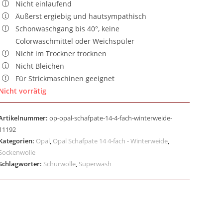
Nicht einlaufend
Äußerst ergiebig und hautsympathisch
Schonwaschgang bis 40°, keine
Colorwaschmittel oder Weichspüler
Nicht im Trockner trocknen
Nicht Bleichen
Für Strickmaschinen geeignet
Nicht vorrätig
Artikelnummer:
op-opal-schafpate-14-4-fach-winterweide-
11192
Kategorien:
Opal
,
Opal Schafpate 14 4-fach - Winterweide
,
Sockenwolle
Schlagwörter:
Schurwolle
,
Superwash