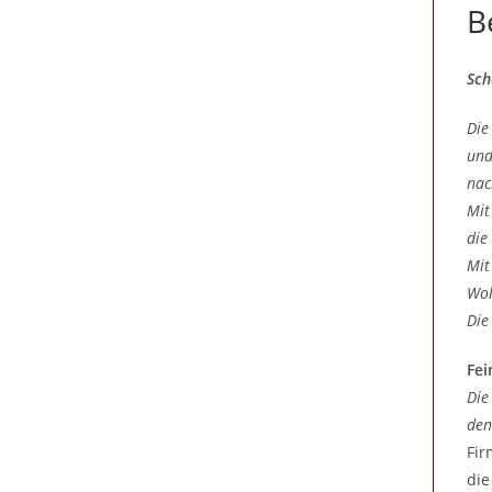
B
Sch
Die
und
nac
Mit
die
Mit
Wol
Die
Fei
Die
den
Fir
die