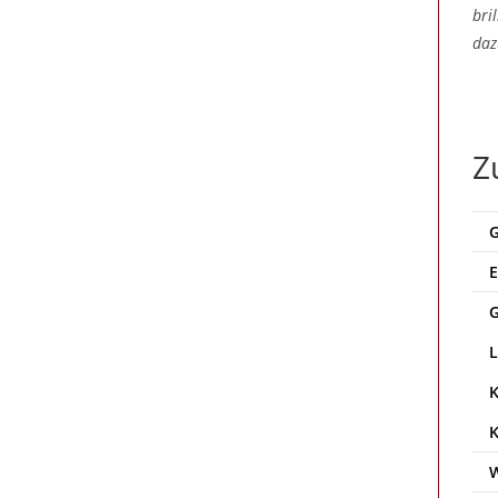
bri
daz
Z