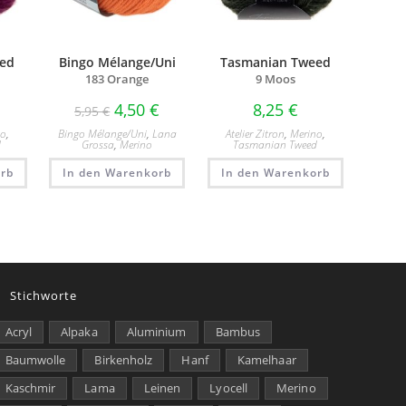
ed
Bingo Mélange/Uni
Tasmanian Tweed
183 Orange
9 Moos
4,50
€
8,25
€
5,95
€
no
,
Bingo Mélange/​Uni
,
Lana
Atelier Zitron
,
Merino
,
d
Grossa
,
Merino
Tasmanian Tweed
rb
In den Warenkorb
In den Warenkorb
Stichworte
Acryl
Alpaka
Aluminium
Bambus
Baumwolle
Birkenholz
Hanf
Kamelhaar
Kaschmir
Lama
Leinen
Lyocell
Merino