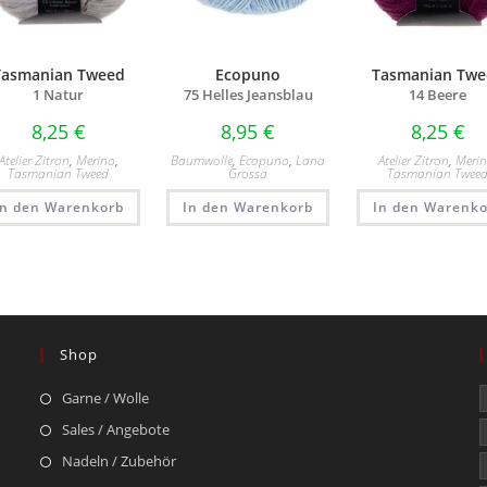
Tasmanian Tweed
Ecopuno
Tasmanian Twe
1 Natur
75 Helles Jeansblau
14 Beere
8,25
€
8,95
€
8,25
€
Atelier Zitron
,
Merino
,
Baumwolle
,
Ecopuno
,
Lana
Atelier Zitron
,
Meri
Tasmanian Tweed
Grossa
Tasmanian Twee
In den Warenkorb
In den Warenkorb
In den Warenko
Shop
Garne / Wolle
Sales / Angebote
Nadeln / Zubehör