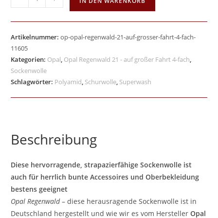
IN DEN WARENKORB
Artikelnummer:
op-opal-regenwald-21-auf-grosser-fahrt-4-fach-
11605
Kategorien:
Opal
,
Opal Regenwald 21 - auf großer Fahrt 4-fach
,
Sockenwolle
Schlagwörter:
Polyamid
,
Schurwolle
,
Superwash
Beschreibung
Diese hervorragende, strapazierfähige Sockenwolle ist
auch für herrlich bunte Accessoires und Oberbekleidung
bestens geeignet
Opal Regenwald
– diese herausragende Sockenwolle ist in
Deutschland hergestellt und wie wir es vom Hersteller
Opal