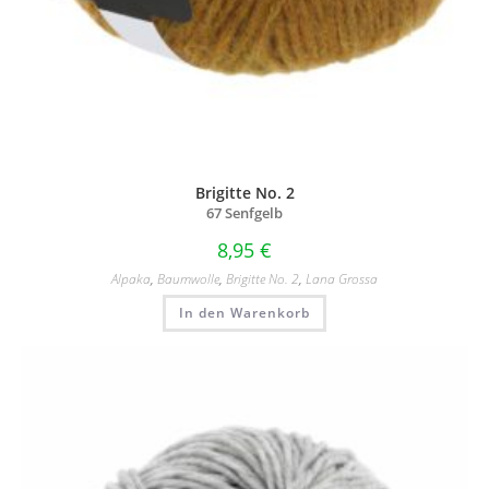
Brigitte No. 2
67 Senfgelb
8,95
€
Alpaka
,
Baumwolle
,
Brigitte No. 2
,
Lana Grossa
In den Warenkorb