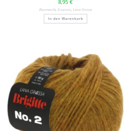
8,95
€
Baumwolle
,
Ecopuno
,
Lana Grossa
In den Warenkorb