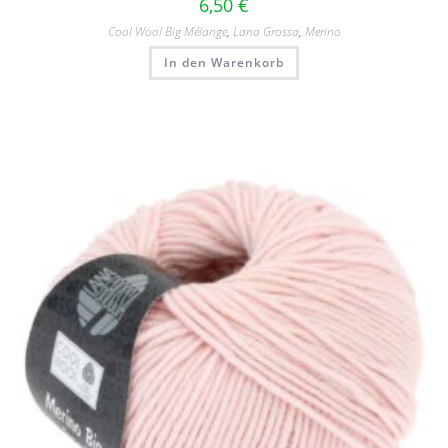
6,50
€
Cool Wool Big Mélange
,
Lana Grossa
,
Merino
In den Warenkorb