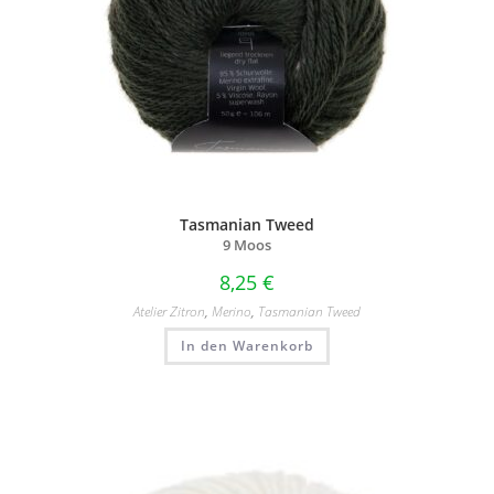
Tasmanian Tweed
9 Moos
8,25
€
Atelier Zitron
,
Merino
,
Tasmanian Tweed
In den Warenkorb