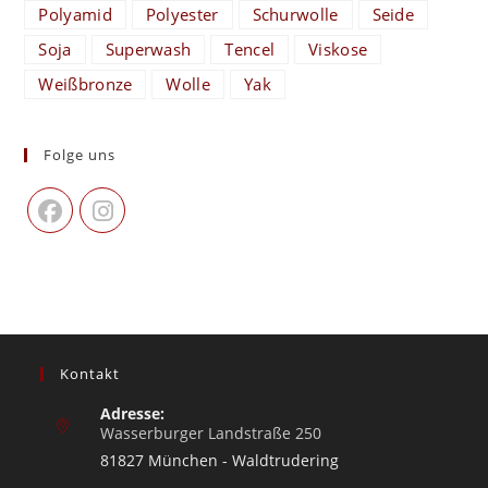
Polyamid
Polyester
Schurwolle
Seide
Soja
Superwash
Tencel
Viskose
Weißbronze
Wolle
Yak
Folge uns
Kontakt
Adresse:
Wasserburger Landstraße 250
81827 München - Waldtrudering