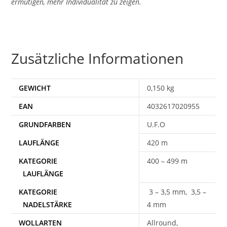
ermutigen, mehr Individualität zu zeigen.
Zusätzliche Informationen
GEWICHT
0,150 kg
EAN
4032617020955
U.F.O
420 m
400 – 499 m
3 – 3,5 mm, 3,5 –
4 mm
WOLLARTEN
Allround,