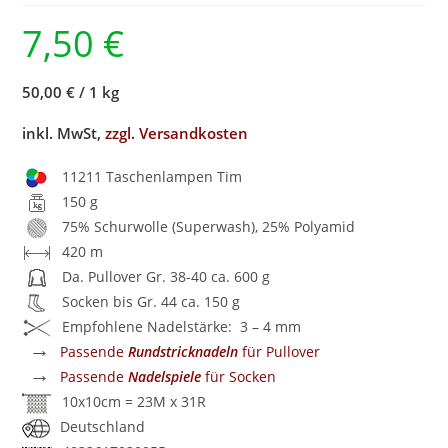
7,50
€
50,00 €
/
1 kg
inkl. MwSt,
zzgl. Versandkosten
11211 Taschenlampen Tim
150 g
75% Schurwolle (Superwash), 25% Polyamid
420 m
Da. Pullover Gr. 38-40 ca. 600 g
Socken bis Gr. 44 ca. 150 g
Empfohlene Nadelstärke: 3 – 4 mm
→
Passende
Rundstricknadeln
für Pullover
→
Passende
Nadelspiele
für Socken
10x10cm = 23M x 31R
Deutschland