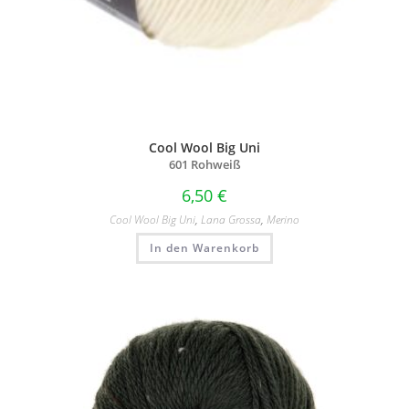
Cool Wool Big Uni
601 Rohweiß
6,50
€
Cool Wool Big Uni
,
Lana Grossa
,
Merino
In den Warenkorb