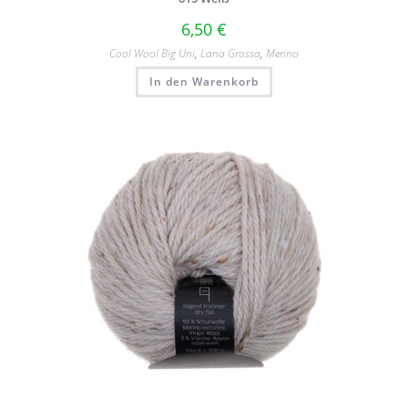
6,50
€
Cool Wool Big Uni
,
Lana Grossa
,
Merino
In den Warenkorb