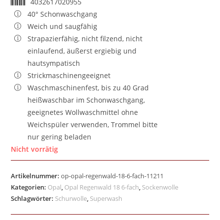
4032617020955
40° Schonwaschgang
Weich und saugfähig
Strapazierfähig, nicht filzend, nicht
einlaufend, äußerst ergiebig und
hautsympatisch
Strickmaschinengeeignet
Waschmaschinenfest, bis zu 40 Grad
heißwaschbar im Schonwaschgang,
geeignetes Wollwaschmittel ohne
Weichspüler verwenden, Trommel bitte
nur gering beladen
Nicht vorrätig
Artikelnummer:
op-opal-regenwald-18-6-fach-11211
Kategorien:
Opal
,
Opal Regenwald 18 6-fach
,
Sockenwolle
Schlagwörter:
Schurwolle
,
Superwash