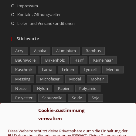
Impressum
Kontakt, Öffnungszeiten
Liefer- und Versandkonditionen
Stichworte
Acryl
Alpaka
Aluminium
Bambus
Baumwolle
Birkenholz
Hanf
Kamelhaar
Kaschmir
Lama
Leinen
Lyocell
Merino
Messing
Microfaser
Modal
Mohair
Nessel
Nylon
Papier
Polyamid
Polyester
Schurwolle
Seide
Soja
Superwash
Tencel
Viskose
Weißbronze
Cookie-Zustimmung
Wolle
Yak
verwalten
Folge uns
Diese Website schützt deine Privatsphäre durch die Einhaltung der
EU-Datenschutz-Grundverordnung (DSGVO). Deine Daten werden