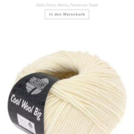
Atelier Zitron
,
Merino
,
Tasmanian Tweed
In den Warenkorb