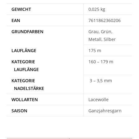
GEWICHT
0,025 kg
EAN
7611862360206
Grau, Grün,
Metall, Silber
175 m
160 – 179 m
3 – 3,5 mm
WOLLARTEN
Lacewolle
SAISON
Ganzjahresgarn