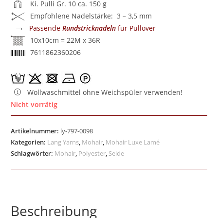
Ki. Pulli Gr. 10 ca. 150 g
Empfohlene Nadelstärke: 3 – 3,5 mm
→
Passende
Rundstricknadeln
für Pullover
10x10cm = 22M x 36R
7611862360206
Wollwaschmittel ohne Weichspüler verwenden!
Nicht vorrätig
Artikelnummer:
ly-797-0098
Kategorien:
Lang Yarns
,
Mohair
,
Mohair Luxe Lamé
Schlagwörter:
Mohair
,
Polyester
,
Seide
Beschreibung