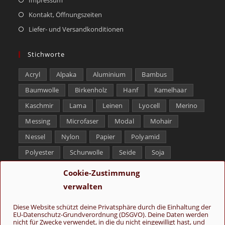
Kontakt, Öffnungszeiten
Liefer- und Versandkonditionen
Stichworte
Acryl
Alpaka
Aluminium
Bambus
Baumwolle
Birkenholz
Hanf
Kamelhaar
Kaschmir
Lama
Leinen
Lyocell
Merino
Messing
Microfaser
Modal
Mohair
Nessel
Nylon
Papier
Polyamid
Polyester
Schurwolle
Seide
Soja
Superwash
Tencel
Viskose
Weißbronze
Cookie-Zustimmung
Wolle
Yak
verwalten
Folge uns
Diese Website schützt deine Privatsphäre durch die Einhaltung der
EU-Datenschutz-Grundverordnung (DSGVO). Deine Daten werden
nicht für Zwecke verwendet, in die du nicht eingewilligt hast, und