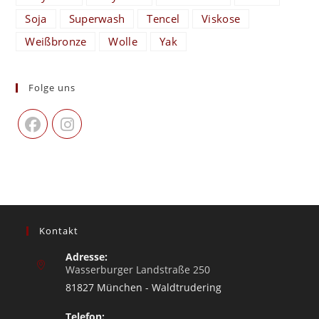
Soja
Superwash
Tencel
Viskose
Weißbronze
Wolle
Yak
Folge uns
Kontakt
Adresse:
Wasserburger Landstraße 250
81827 München - Waldtrudering
Telefon: