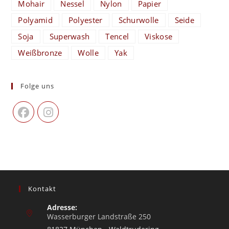
Mohair
Nessel
Nylon
Papier
Polyamid
Polyester
Schurwolle
Seide
Soja
Superwash
Tencel
Viskose
Weißbronze
Wolle
Yak
Folge uns
Kontakt
Adresse:
Wasserburger Landstraße 250