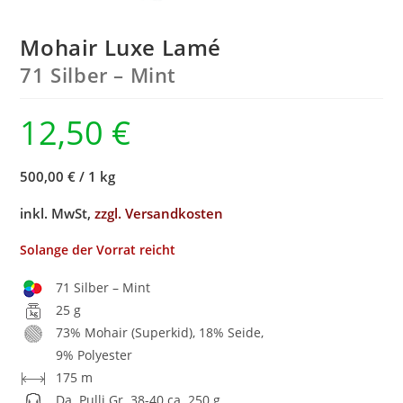
Mohair Luxe Lamé
71 Silber – Mint
12,50
€
500,00 €
/
1 kg
inkl. MwSt,
zzgl. Versandkosten
Solange der Vorrat reicht
71 Silber – Mint
25 g
73% Mohair (Superkid), 18% Seide,
9% Polyester
175 m
Da. Pulli Gr. 38-40 ca. 250 g