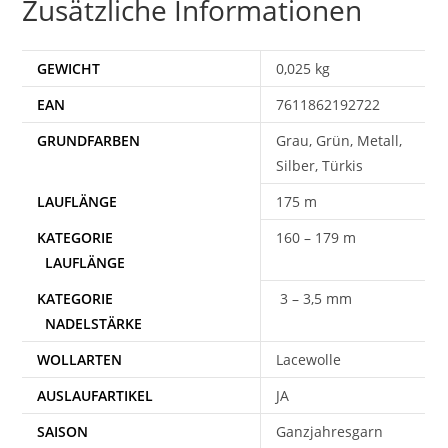
Zusätzliche Informationen
GEWICHT
0,025 kg
EAN
7611862192722
Grau, Grün, Metall,
Silber, Türkis
175 m
160 – 179 m
3 – 3,5 mm
WOLLARTEN
Lacewolle
AUSLAUFARTIKEL
JA
SAISON
Ganzjahresgarn