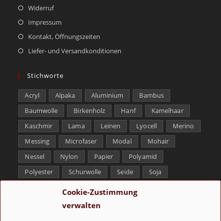
Widerruf
Impressum
Kontakt, Öffnungszeiten
Liefer- und Versandkonditionen
Stichworte
Acryl
Alpaka
Aluminium
Bambus
Baumwolle
Birkenholz
Hanf
Kamelhaar
Kaschmir
Lama
Leinen
Lyocell
Merino
Messing
Microfaser
Modal
Mohair
Nessel
Nylon
Papier
Polyamid
Polyester
Schurwolle
Seide
Soja
Superwash
Tencel
Viskose
Weißbronze
Cookie-Zustimmung
Wolle
Yak
verwalten