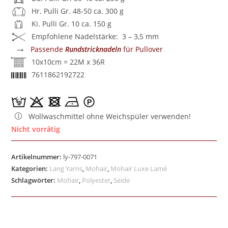
Hr. Pulli Gr. 48-50 ca. 300 g
Ki. Pulli Gr. 10 ca. 150 g
Empfohlene Nadelstärke: 3 – 3,5 mm
→
Passende
Rundstricknadeln
für Pullover
10x10cm = 22M x 36R
7611862192722
Wollwaschmittel ohne Weichspüler verwenden!
Nicht vorrätig
Artikelnummer:
ly-797-0071
Kategorien:
Lang Yarns
,
Mohair
,
Mohair Luxe Lamé
Schlagwörter:
Mohair
,
Polyester
,
Seide