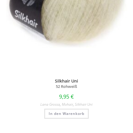
Silkhair Uni
52 Rohweiß
9,95
€
Lana Grossa
,
Mohair
,
Silkhair Uni
In den Warenkorb