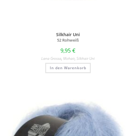
Silkhair Uni
52 Rohweiß
9,95
€
Lana Grossa
,
Mohair
,
Silkhair Uni
In den Warenkorb