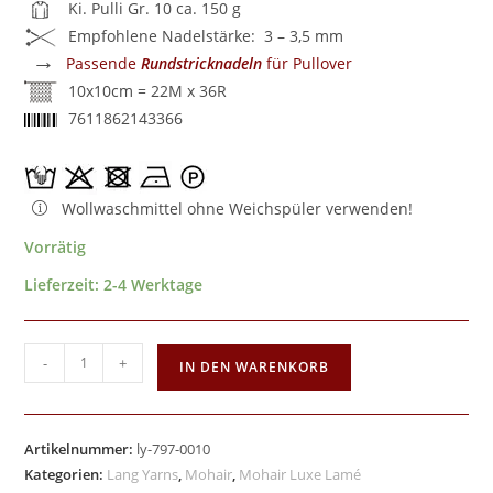
Ki. Pulli Gr. 10 ca. 150 g
Empfohlene Nadelstärke: 3 – 3,5 mm
→
Passende
Rundstricknadeln
für Pullover
10x10cm = 22M x 36R
7611862143366
Wollwaschmittel ohne Weichspüler verwenden!
Vorrätig
Lieferzeit:
2-4 Werktage
-
+
IN DEN WARENKORB
Artikelnummer:
ly-797-0010
Kategorien:
Lang Yarns
,
Mohair
,
Mohair Luxe Lamé