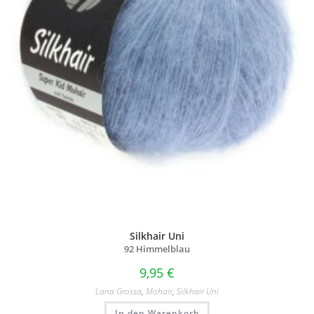
Silkhair Uni
92 Himmelblau
9,95
€
Lana Grossa
,
Mohair
,
Silkhair Uni
In den Warenkorb