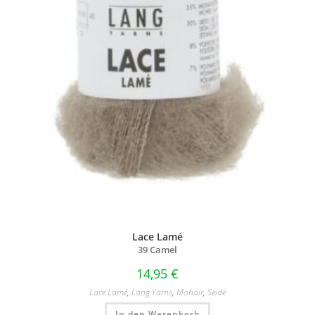
Lace Lamé
39 Camel
14,95
€
Lace Lamé
,
Lang Yarns
,
Mohair
,
Seide
In den Warenkorb