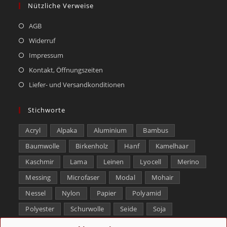
Nützliche Verweise
AGB
Widerruf
Impressum
Kontakt, Öffnungszeiten
Liefer- und Versandkonditionen
Stichworte
Acryl
Alpaka
Aluminium
Bambus
Baumwolle
Birkenholz
Hanf
Kamelhaar
Kaschmir
Lama
Leinen
Lyocell
Merino
Messing
Microfaser
Modal
Mohair
Nessel
Nylon
Papier
Polyamid
Polyester
Schurwolle
Seide
Soja
Superwash
Tencel
Viskose
Weißbronze