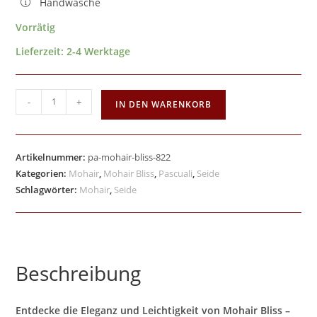
Handwäsche
Vorrätig
Lieferzeit:
2-4 Werktage
-
+
IN DEN WARENKORB
Artikelnummer:
pa-mohair-bliss-822
Kategorien:
Mohair
,
Mohair Bliss
,
Pascuali
,
Seide
Schlagwörter:
Mohair
,
Seide
Beschreibung
Entdecke die Eleganz und Leichtigkeit von Mohair Bliss –