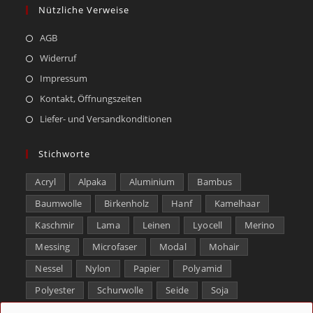
Nützliche Verweise
AGB
Widerruf
Impressum
Kontakt, Öffnungszeiten
Liefer- und Versandkonditionen
Stichworte
Acryl
Alpaka
Aluminium
Bambus
Baumwolle
Birkenholz
Hanf
Kamelhaar
Kaschmir
Lama
Leinen
Lyocell
Merino
Messing
Microfaser
Modal
Mohair
Nessel
Nylon
Papier
Polyamid
Polyester
Schurwolle
Seide
Soja
Superwash
Tencel
Viskose
Weißbronze