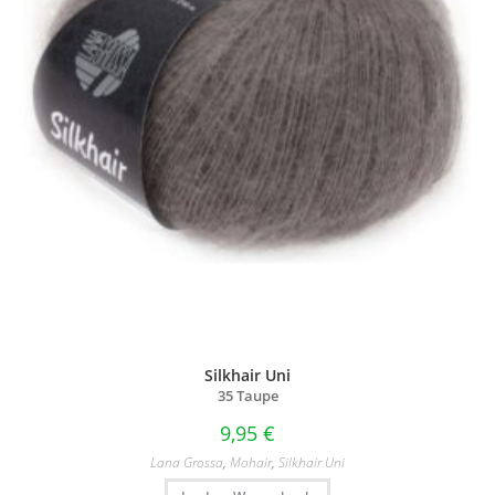
Silkhair Uni
35 Taupe
9,95
€
Lana Grossa
,
Mohair
,
Silkhair Uni