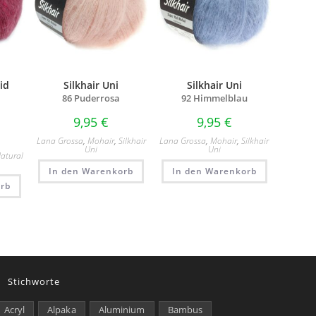
id
Silkhair Uni
Silkhair Uni
86 Puderrosa
92 Himmelblau
9,95
€
9,95
€
Lana Grossa
,
Mohair
,
Silkhair
Lana Grossa
,
Mohair
,
Silkhair
Uni
Uni
atural
In den Warenkorb
In den Warenkorb
rb
Stichworte
Acryl
Alpaka
Aluminium
Bambus