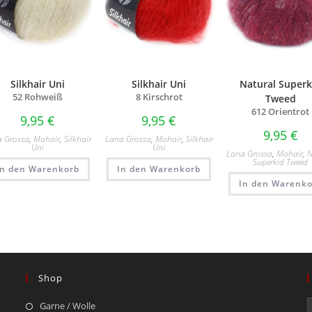
Silkhair Uni
Silkhair Uni
Natural Superk
52 Rohweiß
8 Kirschrot
Tweed
612 Orientrot
9,95
€
9,95
€
9,95
€
a Grossa
,
Mohair
,
Silkhair
Lana Grossa
,
Mohair
,
Silkhair
Uni
Uni
Lana Grossa
,
Mohair
,
N
Superkid Tweed
In den Warenkorb
In den Warenkorb
In den Warenko
Shop
Garne / Wolle