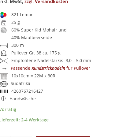
inkl. MwSt,
zzgl. Versandkosten
821 Lemon
25 g
60% Super Kid Mohair und
40% Maulbeerseide
300 m
Pullover Gr. 38 ca. 175 g
Empfohlene Nadelstärke: 3,0 – 5,0 mm
→
Passende
Rundstricknadeln
für Pullover
10x10cm = 22M x 30R
Südafrika
4260767216427
Handwäsche
Vorrätig
Lieferzeit:
2-4 Werktage