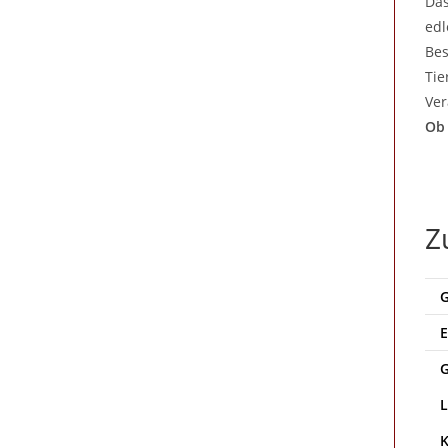
Da
edl
Bes
Tie
Ver
Ob 
Z