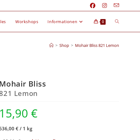
les
Workshops
Informationen
0
>
Shop
>
Mohair Bliss 821 Lemon
Mohair Bliss
821 Lemon
15,90
€
636,00 €
/
1 kg