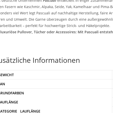
s deutsche Unternehmen
Pascuali
entwickelt in enger Zusammenar
en Fasern wie Kaschmir, Alpaka, Seide, Yak, Kamelhaar und Pima-
onders viel Wert legt Pascuali auf nachhaltige Herstellung, fair
ren und Umwelt. Die Garne überzeugen durch eine außergewöhnlic
arbeitbarkeit – perfekt für hochwertige Strick- und Häkelprojekte.
luxuriöse Pullover, Tücher oder Accessoires: Mit Pascuali entsteh
usätzliche Informationen
GEWICHT
EAN