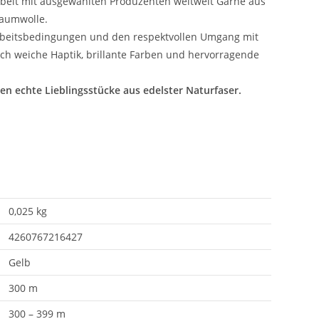
beit mit ausgewählten Produzenten weltweit Garne aus
Baumwolle.
e Arbeitsbedingungen und den respektvollen Umgang mit
h weiche Haptik, brillante Farben und hervorragende
en echte Lieblingsstücke aus edelster Naturfaser.
0,025 kg
4260767216427
Gelb
300 m
300 – 399 m