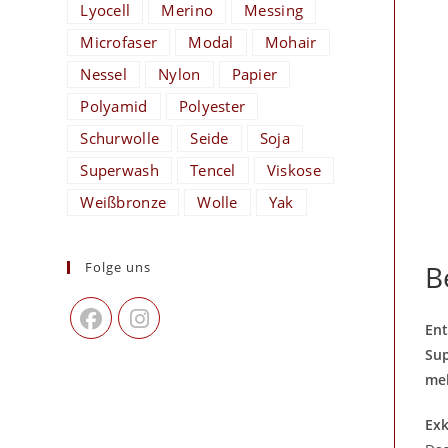
Lyocell
Merino
Messing
Microfaser
Modal
Mohair
Nessel
Nylon
Papier
Polyamid
Polyester
Schurwolle
Seide
Soja
Superwash
Tencel
Viskose
Weißbronze
Wolle
Yak
Folge uns
B
Ent
Sup
meh
Exk