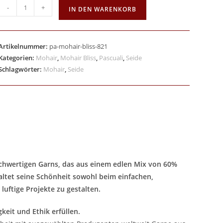
-
+
IN DEN WARENKORB
Artikelnummer:
pa-mohair-bliss-821
Kategorien:
Mohair
,
Mohair Bliss
,
Pascuali
,
Seide
Schlagwörter:
Mohair
,
Seide
ochwertigen Garns, das aus einem edlen Mix von 60%
altet seine Schönheit sowohl beim einfachen,
luftige Projekte zu gestalten.
keit und Ethik erfüllen.