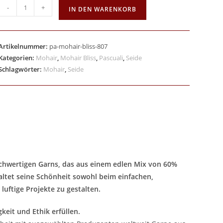
-
+
IN DEN WARENKORB
Artikelnummer:
pa-mohair-bliss-807
Kategorien:
Mohair
,
Mohair Bliss
,
Pascuali
,
Seide
Schlagwörter:
Mohair
,
Seide
ochwertigen Garns, das aus einem edlen Mix von 60%
altet seine Schönheit sowohl beim einfachen,
luftige Projekte zu gestalten.
keit und Ethik erfüllen.