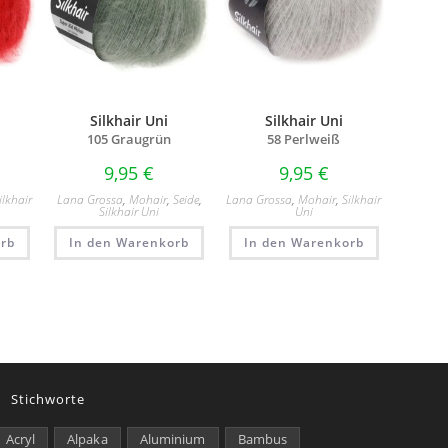
Silkhair Uni
Silkhair Uni
105 Graugrün
58 Perlweiß
9,95
€
9,95
€
ilkhair
Lana Grossa
,
Mohair
,
Seide
,
Lana Grossa
,
Mohair
,
Silkhair
Silkhair Uni
Uni
rb
In den Warenkorb
In den Warenkorb
Stichworte
Acryl
Alpaka
Aluminium
Bambus