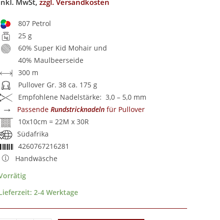
inkl. MwSt,
zzgl. Versandkosten
807 Petrol
25 g
60% Super Kid Mohair und
40% Maulbeerseide
300 m
Pullover Gr. 38 ca. 175 g
Empfohlene Nadelstärke: 3,0 – 5,0 mm
→
Passende
Rundstricknadeln
für Pullover
10x10cm = 22M x 30R
Südafrika
4260767216281
Handwäsche
Vorrätig
Lieferzeit:
2-4 Werktage