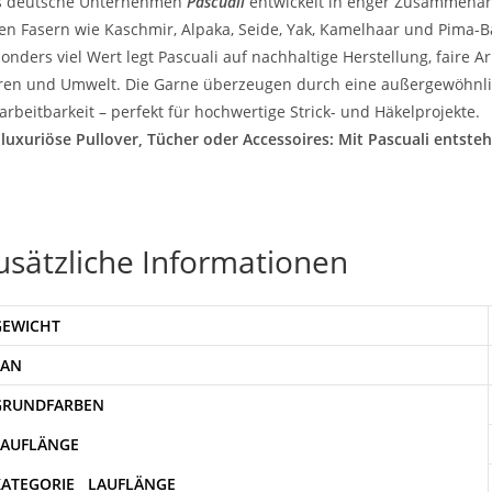
s deutsche Unternehmen
Pascuali
entwickelt in enger Zusammenar
en Fasern wie Kaschmir, Alpaka, Seide, Yak, Kamelhaar und Pima-
onders viel Wert legt Pascuali auf nachhaltige Herstellung, fair
ren und Umwelt. Die Garne überzeugen durch eine außergewöhnlic
arbeitbarkeit – perfekt für hochwertige Strick- und Häkelprojekte.
luxuriöse Pullover, Tücher oder Accessoires: Mit Pascuali entsteh
usätzliche Informationen
GEWICHT
EAN