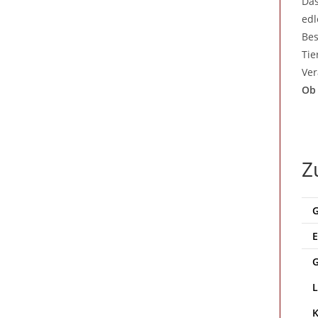
Da
edl
Bes
Tie
Ver
Ob 
Z