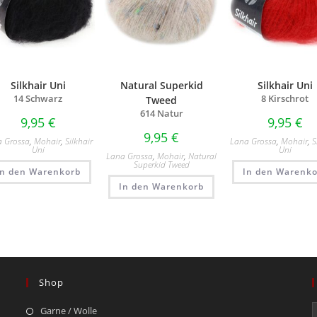
Silkhair Uni
Natural Superkid
Silkhair Uni
14 Schwarz
8 Kirschrot
Tweed
614 Natur
9,95
€
9,95
€
9,95
€
a Grossa
,
Mohair
,
Silkhair
Lana Grossa
,
Mohair
,
S
Uni
Uni
Lana Grossa
,
Mohair
,
Natural
Superkid Tweed
In den Warenkorb
In den Warenko
In den Warenkorb
Shop
Garne / Wolle