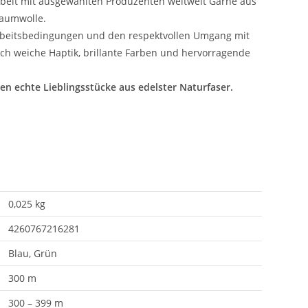
beit mit ausgewählten Produzenten weltweit Garne aus
Baumwolle.
e Arbeitsbedingungen und den respektvollen Umgang mit
h weiche Haptik, brillante Farben und hervorragende
en echte Lieblingsstücke aus edelster Naturfaser.
0,025 kg
4260767216281
Blau, Grün
300 m
300 – 399 m