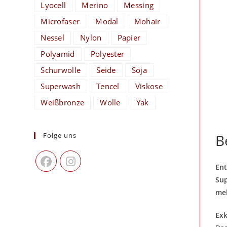
Lyocell
Merino
Messing
Microfaser
Modal
Mohair
Nessel
Nylon
Papier
Polyamid
Polyester
Schurwolle
Seide
Soja
Superwash
Tencel
Viskose
Weißbronze
Wolle
Yak
Folge uns
B
Ent
Sup
meh
Exk