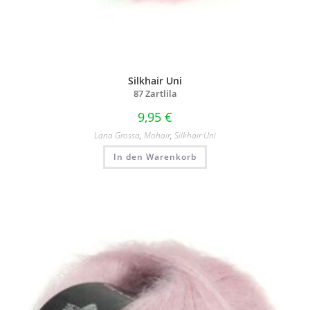
Silkhair Uni
87 Zartlila
9,95
€
Lana Grossa
,
Mohair
,
Silkhair Uni
In den Warenkorb