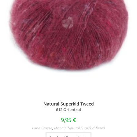
Natural Superkid Tweed
612 Orientrot
9,95
€
Lana Grossa
,
Mohair
,
Natural Superkid Tweed