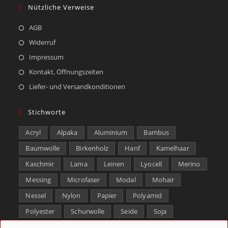
Nützliche Verweise
AGB
Widerruf
Impressum
Kontakt, Öffnungszeiten
Liefer- und Versandkonditionen
Stichworte
Acryl
Alpaka
Aluminium
Bambus
Baumwolle
Birkenholz
Hanf
Kamelhaar
Kaschmir
Lama
Leinen
Lyocell
Merino
Messing
Microfaser
Modal
Mohair
Nessel
Nylon
Papier
Polyamid
Polyester
Schurwolle
Seide
Soja
Superwash
Tencel
Viskose
Weißbronze