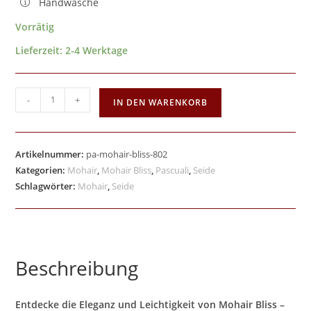
Handwäsche
Vorrätig
Lieferzeit:
2-4 Werktage
-
+
IN DEN WARENKORB
Artikelnummer:
pa-mohair-bliss-802
Kategorien:
Mohair
,
Mohair Bliss
,
Pascuali
,
Seide
Schlagwörter:
Mohair
,
Seide
Beschreibung
Entdecke die Eleganz und Leichtigkeit von Mohair Bliss –