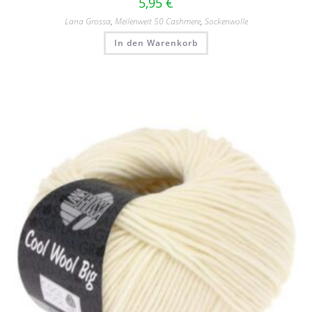
5,95
€
Lana Grossa
,
Meilenweit 50 Cashmere
,
Sockenwolle
In den Warenkorb