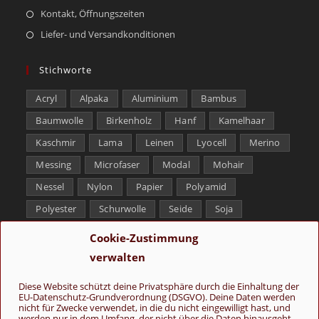
Kontakt, Öffnungszeiten
Liefer- und Versandkonditionen
Stichworte
Acryl
Alpaka
Aluminium
Bambus
Baumwolle
Birkenholz
Hanf
Kamelhaar
Kaschmir
Lama
Leinen
Lyocell
Merino
Messing
Microfaser
Modal
Mohair
Nessel
Nylon
Papier
Polyamid
Polyester
Schurwolle
Seide
Soja
Superwash
Tencel
Viskose
Weißbronze
Cookie-Zustimmung
Wolle
Yak
verwalten
Folge uns
Diese Website schützt deine Privatsphäre durch die Einhaltung der
EU-Datenschutz-Grundverordnung (DSGVO). Deine Daten werden
nicht für Zwecke verwendet, in die du nicht eingewilligt hast, und
werden nur in dem Umfang, der nicht über die Daten hinausgeht,