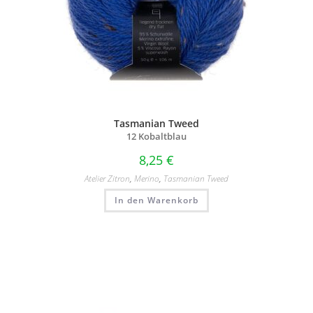
Tasmanian Tweed
12 Kobaltblau
8,25
€
Atelier Zitron
,
Merino
,
Tasmanian Tweed
In den Warenkorb