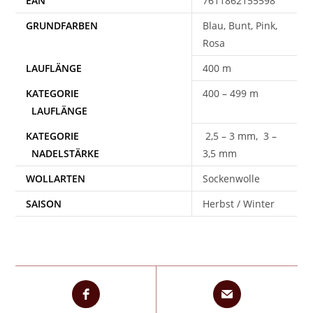
EAN
7611862155598
Blau, Bunt, Pink,
Rosa
400 m
400 – 499 m
2,5 – 3 mm, 3 –
3,5 mm
WOLLARTEN
Sockenwolle
SAISON
Herbst / Winter