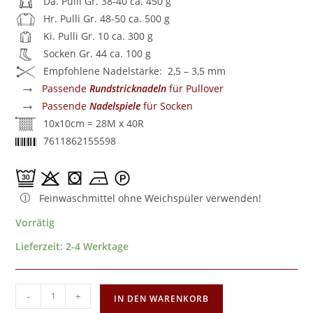
Da. Pulli Gr. 38-40 ca. 450 g
Hr. Pulli Gr. 48-50 ca. 500 g
Ki. Pulli Gr. 10 ca. 300 g
Socken Gr. 44 ca. 100 g
Empfohlene Nadelstärke: 2,5 – 3,5 mm
→
Passende
Rundstricknadeln
für Pullover
→
Passende
Nadelspiele
für Socken
10x10cm = 28M x 40R
7611862155598
Feinwaschmittel ohne Weichspüler verwenden!
Vorrätig
Lieferzeit:
2-4 Werktage
-
+
IN DEN WARENKORB