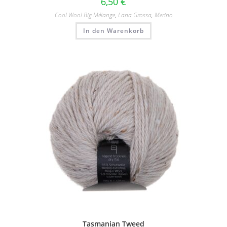
6,50
€
Cool Wool Big Mélange
,
Lana Grossa
,
Merino
In den Warenkorb
Tasmanian Tweed