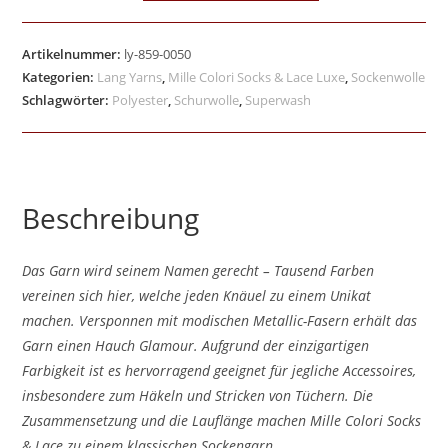
Artikelnummer:
ly-859-0050
Kategorien:
Lang Yarns
,
Mille Colori Socks & Lace Luxe
,
Sockenwolle
Schlagwörter:
Polyester
,
Schurwolle
,
Superwash
Beschreibung
Das Garn wird seinem Namen gerecht – Tausend Farben
vereinen sich hier, welche jeden Knäuel zu einem Unikat
machen. Versponnen mit modischen Metallic-Fasern erhält das
Garn einen Hauch Glamour. Aufgrund der einzigartigen
Farbigkeit ist es hervorragend geeignet für jegliche Accessoires,
insbesondere zum Häkeln und Stricken von Tüchern. Die
Zusammensetzung und die Lauflänge machen Mille Colori Socks
& Lace zu einem klassischen Sockengarn.