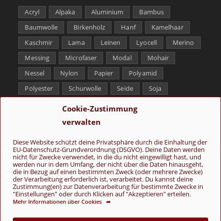
Acryl
Alpaka
Aluminium
Bambus
Baumwolle
Birkenholz
Hanf
Kamelhaar
Kaschmir
Lama
Leinen
Lyocell
Merino
Messing
Microfaser
Modal
Mohair
Nessel
Nylon
Papier
Polyamid
Polyester
Schurwolle
Seide
Soja
Superwash
Tencel
Viskose
Weißbronze
Cookie-Zustimmung
Wolle
Yak
verwalten
Folge uns
Diese Website schützt deine Privatsphäre durch die Einhaltung der
EU-Datenschutz-Grundverordnung (DSGVO). Deine Daten werden
nicht für Zwecke verwendet, in die du nicht eingewilligt hast, und
werden nur in dem Umfang, der nicht über die Daten hinausgeht,
die in Bezug auf einen bestimmten Zweck (oder mehrere Zwecke)
der Verarbeitung erforderlich ist, verarbeitet. Du kannst deine
Zustimmung(en) zur Datenverarbeitung für bestimmte Zwecke in
"Einstellungen" oder durch Klicken auf "Akzeptieren" erteilen.
Mehr Informationen über Cookies ➦
AGB
Kontakt
Über uns
Datenschutz
Impressum