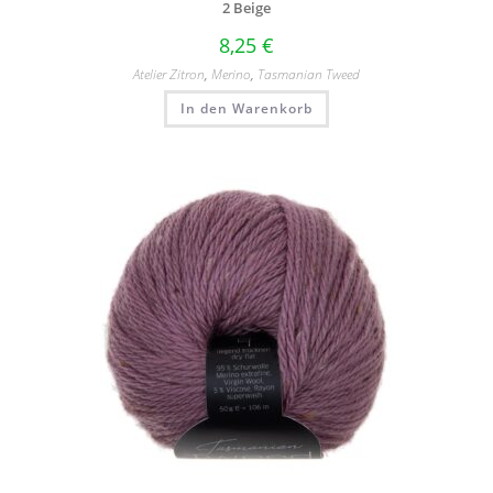
2 Beige
8,25
€
Atelier Zitron
,
Merino
,
Tasmanian Tweed
In den Warenkorb