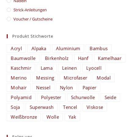
Nadeln
Strick-Anleitungen
Voucher / Gutscheine
Produkt Stichworte
Acryl
Alpaka
Aluminium
Bambus
Baumwolle
Birkenholz
Hanf
Kamelhaar
Kaschmir
Lama
Leinen
Lyocell
Merino
Messing
Microfaser
Modal
Mohair
Nessel
Nylon
Papier
Polyamid
Polyester
Schurwolle
Seide
Soja
Superwash
Tencel
Viskose
Weißbronze
Wolle
Yak
Folge uns