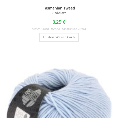
Tasmanian Tweed
6 Violett
8,25
€
Atelier Zitron
,
Merino
,
Tasmanian Tweed
In den Warenkorb