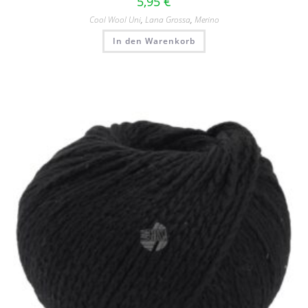
5,95
€
Cool Wool Uni
,
Lana Grossa
,
Merino
In den Warenkorb