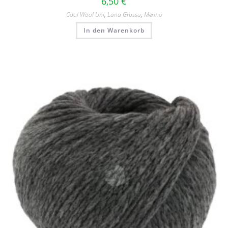
6,50
€
Cool Wool Uni
,
Lana Grossa
,
Merino
In den Warenkorb