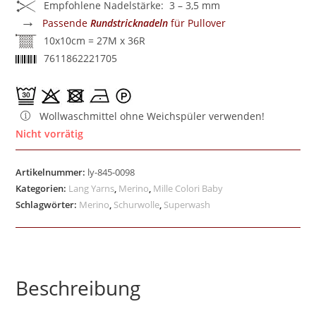
Empfohlene Nadelstärke: 3 – 3,5 mm
→
Passende
Rundstricknadeln
für Pullover
10x10cm = 27M x 36R
7611862221705
Wollwaschmittel ohne Weichspüler verwenden!
Nicht vorrätig
Artikelnummer:
ly-845-0098
Kategorien:
Lang Yarns
,
Merino
,
Mille Colori Baby
Schlagwörter:
Merino
,
Schurwolle
,
Superwash
Beschreibung