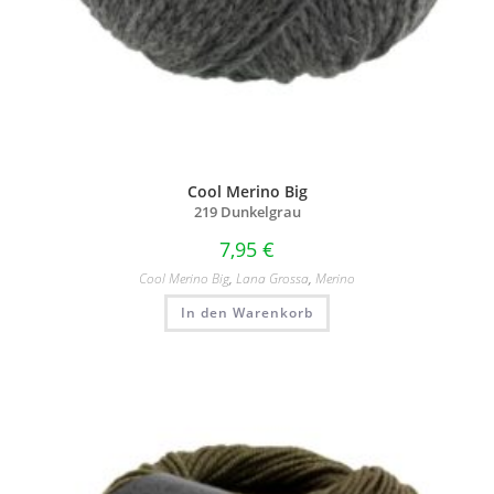
Cool Merino Big
219 Dunkelgrau
7,95
€
Cool Merino Big
,
Lana Grossa
,
Merino
In den Warenkorb