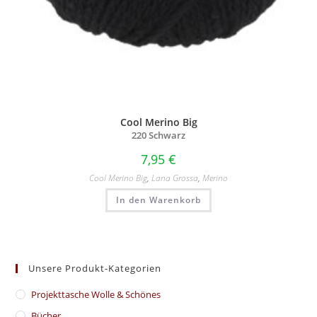
Cool Merino Big
220 Schwarz
7,95
€
Cool Merino Big
,
Lana Grossa
,
Merino
In den Warenkorb
Unsere Produkt-Kategorien
​Projekttasche Wolle & Schönes
Bücher