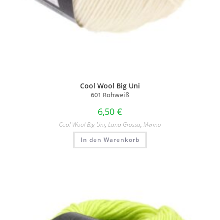
Cool Wool Big Uni
601 Rohweiß
6,50
€
Cool Wool Big Uni
,
Lana Grossa
,
Merino
In den Warenkorb