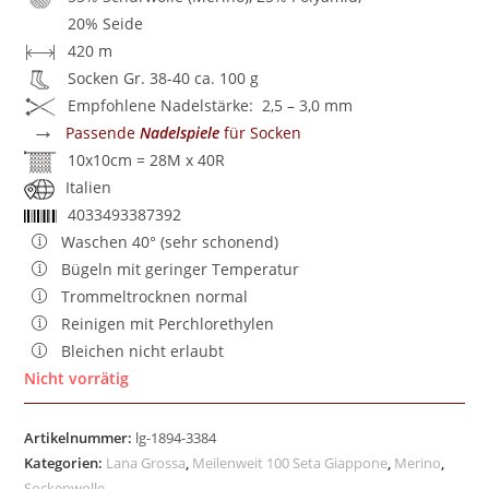
20% Seide
420 m
Socken Gr. 38-40 ca. 100 g
Empfohlene Nadelstärke: 2,5 – 3,0 mm
→
Passende
Nadelspiele
für Socken
10x10cm = 28M x 40R
Italien
4033493387392
Waschen 40° (sehr schonend)
Bügeln mit geringer Temperatur
Trommeltrocknen normal
Reinigen mit Perchlorethylen
Bleichen nicht erlaubt
Nicht vorrätig
Artikelnummer:
lg-1894-3384
Kategorien:
Lana Grossa
,
Meilenweit 100 Seta Giappone
,
Merino
,
Sockenwolle