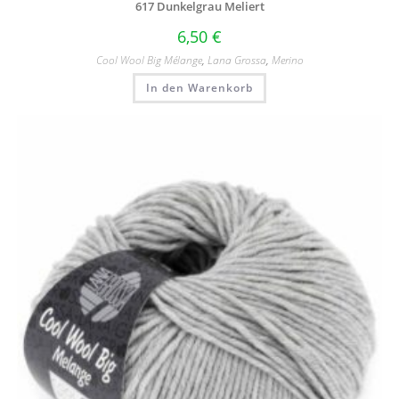
617 Dunkelgrau Meliert
6,50
€
Cool Wool Big Mélange
,
Lana Grossa
,
Merino
In den Warenkorb