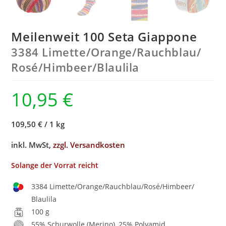
Meilenweit 100 Seta Giappone
3384 Limette/
Orange/
Rauchblau/
Rosé/
Himbeer/
Blaulila
10,95
€
109,50 €
/
1 kg
inkl. MwSt,
zzgl. Versandkosten
Solange der Vorrat reicht
3384 Limette/Orange/Rauchblau/Rosé/Himbeer/
Blaulila
100 g
55% Schurwolle (Merino), 25% Polyamid,