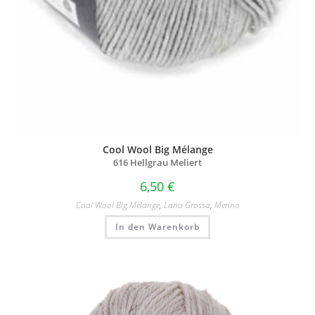
Cool Wool Big Mélange
616 Hellgrau Meliert
6,50
€
Cool Wool Big Mélange
,
Lana Grossa
,
Merino
In den Warenkorb