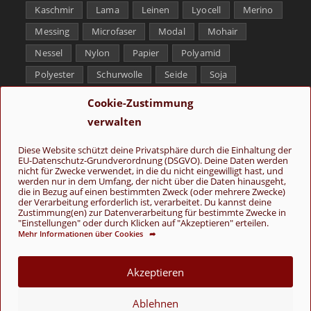
Kaschmir
Lama
Leinen
Lyocell
Merino
Messing
Microfaser
Modal
Mohair
Nessel
Nylon
Papier
Polyamid
Polyester
Schurwolle
Seide
Soja
Superwash
Tencel
Viskose
Weißbronze
Cookie-Zustimmung
Wolle
Yak
verwalten
Folge uns
Diese Website schützt deine Privatsphäre durch die Einhaltung der
EU-Datenschutz-Grundverordnung (DSGVO). Deine Daten werden
nicht für Zwecke verwendet, in die du nicht eingewilligt hast, und
werden nur in dem Umfang, der nicht über die Daten hinausgeht,
die in Bezug auf einen bestimmten Zweck (oder mehrere Zwecke)
der Verarbeitung erforderlich ist, verarbeitet. Du kannst deine
Zustimmung(en) zur Datenverarbeitung für bestimmte Zwecke in
"Einstellungen" oder durch Klicken auf "Akzeptieren" erteilen.
Mehr Informationen über Cookies ➦
AGB
Kontakt
Über uns
Datenschutz
Impressum
Cookie-Richtlinie (EU)
Akzeptieren
© Copyright 2026 - Wolle & Schönes
Ablehnen